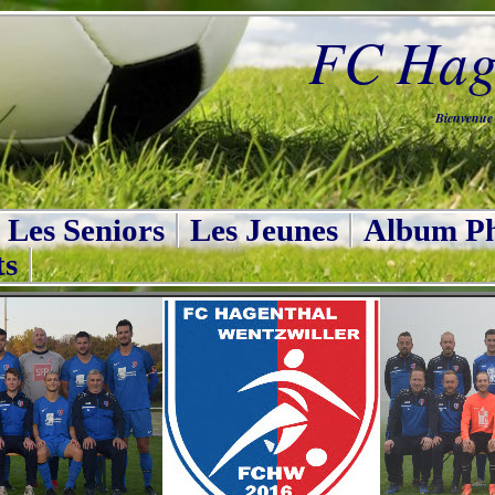
FC Hage
Bienvenue s
Les Seniors
Les Jeunes
Album Ph
ts