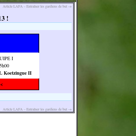
Article LAFA – Entraîner les gardiens de but
→
3 !
UIPE I
5h00
 Koetzingue II
<<
Article LAFA – Entraîner les gardiens de but
→