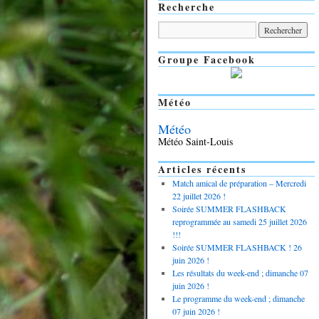
Recherche
Groupe Facebook
Météo
Météo
Météo Saint-Louis
Articles récents
Match amical de préparation – Mercredi
22 juillet 2026 !
Soirée SUMMER FLASHBACK
reprogrammée au samedi 25 juillet 2026
!!!
Soirée SUMMER FLASHBACK ! 26
juin 2026 !
Les résultats du week-end ; dimanche 07
juin 2026 !
Le programme du week-end ; dimanche
07 juin 2026 !