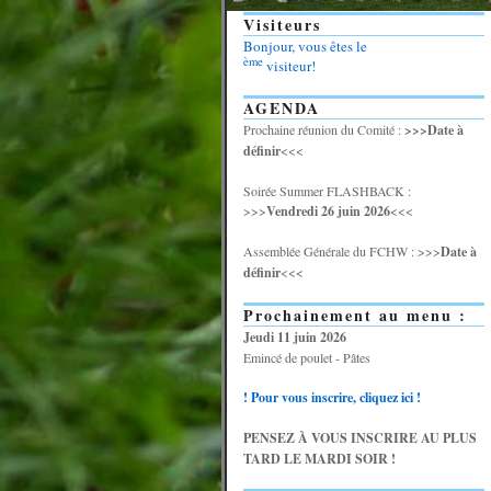
Visiteurs
Bonjour, vous êtes le
ème
visiteur!
AGENDA
Prochaine réunion du Comité :
>>>Date à
définir
<<<
Soirée Summer FLASHBACK :
>>>
Vendredi 26 juin 2026
<<<
Assemblée Générale du FCHW : >>>
Date à
définir
<<<
Prochainement au menu :
Jeudi 11 juin 2026
Emincé de poulet - Pâtes
! Pour vous inscrire, cliquez ici !
PENSEZ À VOUS INSCRIRE AU PLUS
TARD LE MARDI SOIR !