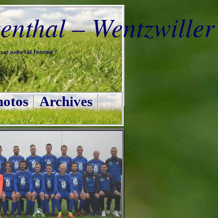
nthal – Wentzwiller
ur notre site Internet !
otos
Archives