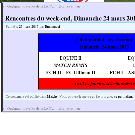
←
Quelques nouvelles de la LAFA… réformes en vue !
Rencontres du week-end, Dimanche 24 mars 201
Publié le
23 mars 2013
par
Emmanuel
Championnat – cycle retour
Dimanche 24 mars 2013
EQUIPE II
EQ
MATCH REMIS
1
FCH II – FC Uffheim II
FCH I – ASL
>>>Les joueurs sélectionnés<
Ce contenu a été publié dans
Matchs
. Vous pouvez le mettre en favoris avec
ce permalien
.
←
Quelques nouvelles de la LAFA… réformes en vue !