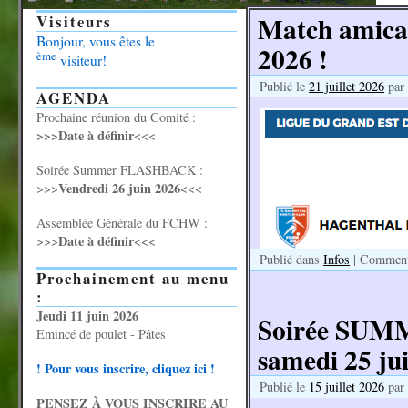
Match amical
Visiteurs
Bonjour, vous êtes le
2026 !
ème
visiteur!
Publié le
21 juillet 2026
par
AGENDA
Prochaine réunion du Comité :
>>>Date à définir
<<<
Soirée Summer FLASHBACK :
Vendredi 26 juin 2026
>>>
<<<
Assemblée Générale du FCHW :
Date à définir
>>>
<<<
Publié dans
Infos
|
Commenta
Prochainement au menu
:
Jeudi 11 juin 2026
Soirée SUM
Emincé de poulet - Pâtes
samedi 25 jui
! Pour vous inscrire, cliquez ici !
Publié le
15 juillet 2026
par
PENSEZ À VOUS INSCRIRE AU