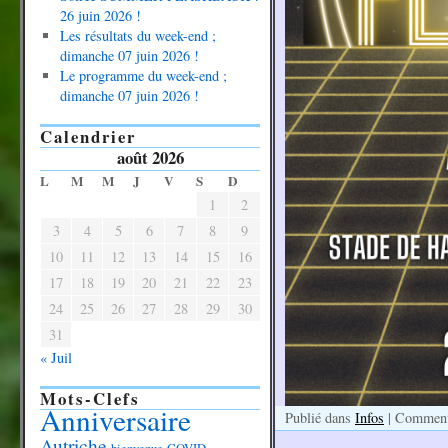
26 juin 2026 !
Les résultats du week-end ;
dimanche 07 juin 2026 !
Le programme du week-end ;
dimanche 07 juin 2026 !
Calendrier
août 2026
L
M
M
J
V
S
D
1
2
3
4
5
6
7
8
9
10
11
12
13
14
15
16
17
18
19
20
21
22
23
24
25
26
27
28
29
30
31
« Juil
Mots-Clefs
Anniversaire
Publié dans
Infos
|
Commenta
Autriche