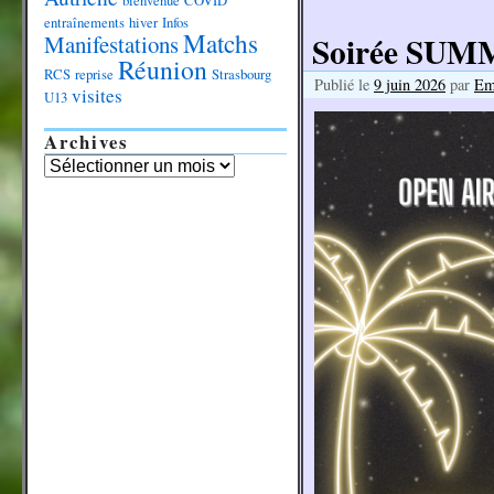
bienvenue
COVID
entraînements
hiver
Infos
Matchs
Soirée SUM
Manifestations
Réunion
RCS
reprise
Strasbourg
Publié le
9 juin 2026
par
Em
visites
U13
Archives