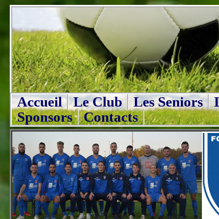
Accueil
Le Club
Les Seniors
Sponsors
Contacts