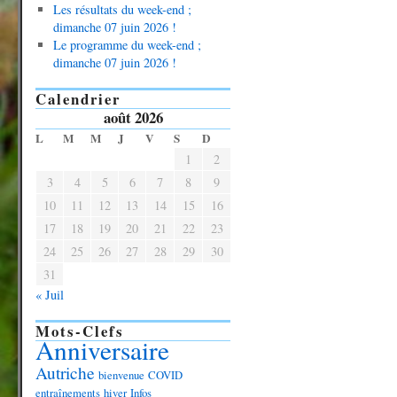
Les résultats du week-end ;
dimanche 07 juin 2026 !
Le programme du week-end ;
dimanche 07 juin 2026 !
Calendrier
août 2026
L
M
M
J
V
S
D
1
2
3
4
5
6
7
8
9
10
11
12
13
14
15
16
17
18
19
20
21
22
23
24
25
26
27
28
29
30
31
« Juil
Mots-Clefs
Anniversaire
Autriche
bienvenue
COVID
entraînements
hiver
Infos