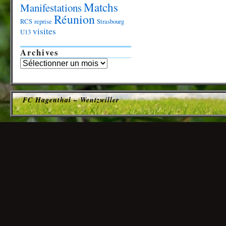
Matchs
Manifestations
Réunion
RCS
reprise
Strasbourg
visites
U13
Archives
FC Hagenthal – Wentzwiller