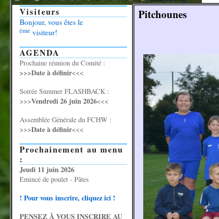
Visiteurs
Pitchounes
Bonjour, vous êtes le
ème
visiteur!
AGENDA
Prochaine réunion du Comité :
>>>Date à définir
<<<
Soirée Summer FLASHBACK :
Vendredi 26 juin 2026
>>>
<<<
Assemblée Générale du FCHW :
Date à définir
>>>
<<<
Prochainement au menu
:
Jeudi 11 juin 2026
Emincé de poulet - Pâtes
! Pour vous inscrire, cliquez ici !
PENSEZ À VOUS INSCRIRE AU