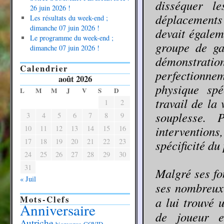
disséquer le
26 juin 2026 !
déplacements
Les résultats du week-end ;
dimanche 07 juin 2026 !
devait égalem
Le programme du week-end ;
groupe de gar
dimanche 07 juin 2026 !
démonstratio
Calendrier
perfectionne
août 2026
physique spé
L
M
M
J
V
S
D
travail de la
1
2
souplesse.
3
4
5
6
7
8
9
interventio
10
11
12
13
14
15
16
17
18
19
20
21
22
23
spécificité du
24
25
26
27
28
29
30
31
Malgré ses fo
« Juil
ses nombreux
Mots-Clefs
a lui trouvé 
Anniversaire
de joueur e
Autriche