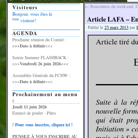
Visiteurs
←
Rencontres du week-end, 
Bonjour, vous êtes le
Article LAFA – En
ème
visiteur!
Publié le
23 mars 2013
par
AGENDA
Article tiré d
Prochaine réunion du Comité :
>>>Date à définir
<<<
Soirée Summer FLASHBACK :
E
Vendredi 26 juin 2026
>>>
<<<
Assemblée Générale du FCHW :
Date à définir
>>>
<<<
Prochainement au menu
:
Suite à la ré
Jeudi 11 juin 2026
nouvelle form
Emincé de poulet - Pâtes
qui était pr
! Pour vous inscrire, cliquez ici !
Initiation » 
mois-ci à Sche
PENSEZ À VOUS INSCRIRE AU