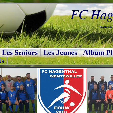
FC Hage
Bienvenue s
Les Seniors
Les Jeunes
Album Ph
ts