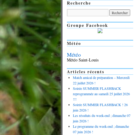
Recherche
Groupe Facebook
Météo
Météo
Météo Saint-Louis
Articles récents
Match amical de préparation – Mercredi
22 juillet 2026 !
Soirée SUMMER FLASHBACK
reprogrammée au samedi 25 juillet 2026
!!!
Soirée SUMMER FLASHBACK ! 26
juin 2026 !
Les résultats du week-end ; dimanche 07
juin 2026 !
Le programme du week-end ; dimanche
07 juin 2026 !