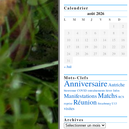
Calendrier
août 2026
L
M
M
J
V
S
D
1
2
3
4
5
6
7
8
9
10
11
12
13
14
15
16
17
18
19
20
21
22
23
24
25
26
27
28
29
30
31
« Juil
Mots-Clefs
Anniversaire
Autriche
bienvenue
COVID
entraînements
hiver
Infos
Matchs
Manifestations
RCS
Réunion
reprise
Strasbourg
U13
visites
Archives