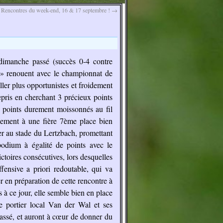
Rencontres du week-end, 16 & 17 septembre !
→
imanche passé (succès 0-4 contre
s » renouent avec le championnat de
ller plus opportunistes et froidement
epris en cherchant 3 précieux points
7 points durement moissonnés au fil
lement à une fière 7ème place bien
er au stade du Lertzbach, promettant
odium à égalité de points avec le
ctoires consécutives, lors desquelles
ffensive a priori redoutable, qui va
 en préparation de cette rencontre à
à ce jour, elle semble bien en place
le portier local Van der Wal et ses
assé, et auront à cœur de donner du