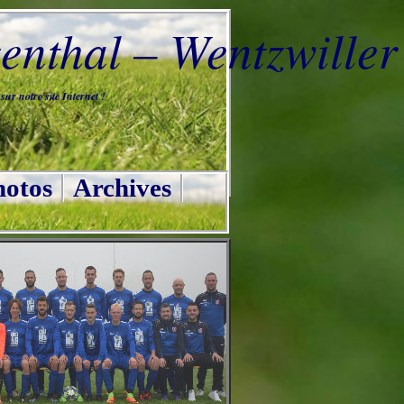
nthal – Wentzwiller
ur notre site Internet !
otos
Archives