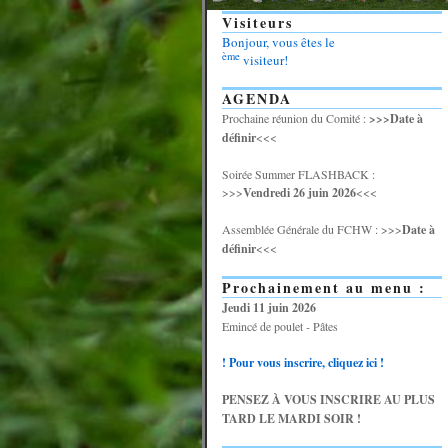
Visiteurs
Bonjour, vous êtes le
ème
visiteur!
AGENDA
Prochaine réunion du Comité :
>>>Date à
définir
<<<
Soirée Summer FLASHBACK :
>>>
Vendredi 26 juin 2026
<<<
Assemblée Générale du FCHW : >>>
Date à
définir
<<<
Prochainement au menu :
Jeudi 11 juin 2026
Emincé de poulet - Pâtes
! Pour vous inscrire, cliquez ici !
PENSEZ À VOUS INSCRIRE AU PLUS
TARD LE MARDI SOIR !