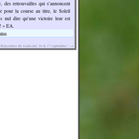
, des retrouvailles qui s’annoncent
er pour la course au titre, le Soleil
s nul dire qu’une victoire leur est
! » EA.
alien
.
Rencontres du week-end, 16 & 17 septembre !
→