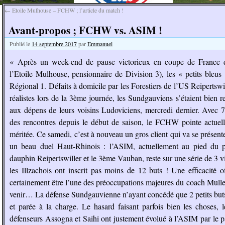
←
Etoile Mulhouse – FCHW ; l’article du match !
Avant-propos ; FCHW vs. ASIM !
Publié le
14 septembre 2017
par
Emmanuel
« Après un week-end de pause victorieux en coupe de France d
l’Etoile Mulhouse, pensionnaire de Division 3), les « petits bleu
Régional 1. Défaits à domicile par les Forestiers de l’US Reipertswi
réalistes lors de la 3ème journée, les Sundgauviens s’étaient bien r
aux dépens de leurs voisins Ludoviciens, mercredi dernier. Avec 
des rencontres depuis le début de saison, le FCHW pointe actuel
méritée. Ce samedi, c’est à nouveau un gros client qui va se présent
un beau duel Haut-Rhinois : l’ASIM, actuellement au pied du p
dauphin Reipertswiller et le 3ème Vauban, reste sur une série de 3 vi
les Illzachois ont inscrit pas moins de 12 buts ! Une efficacité o
certainement être l’une des préoccupations majeures du coach Muller
venir… La défense Sundgauvienne n’ayant concédé que 2 petits buts 
et parée à la charge. Le hasard faisant parfois bien les choses, 
défenseurs Assogna et Saihi ont justement évolué à l’ASIM par le p