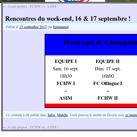
←
Avant-propos ; FCHW vs. ASIM !
Rencontres du week-end, 16 & 17 septembre !
Publié le
15 septembre 2017
par
Emmanuel
Week-end de Champion
EQUIPE I
EQUIPE II
Sam. 16 sept.
Dim. 17 sept.
18h30
16h00
FCHW I
FC Oltingue I
–
–
ASIM
FCHW II
Ce contenu a été publié dans
Infos
,
Matchs
. Vous pouvez le mettre en favoris avec
ce perm
←
Avant-propos ; FCHW vs. ASIM !