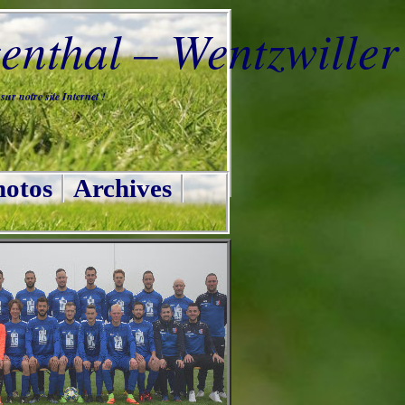
nthal – Wentzwiller
ur notre site Internet !
otos
Archives