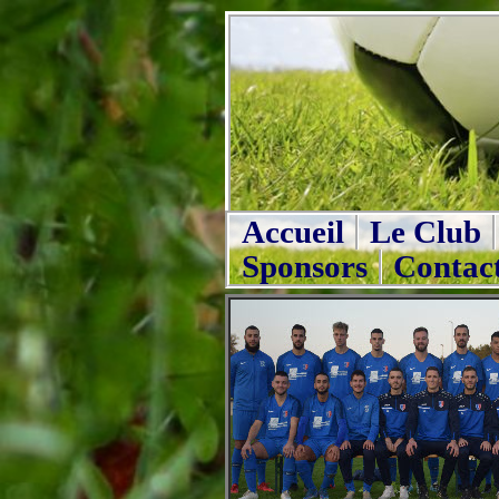
Accueil
Le Club
Sponsors
Contac