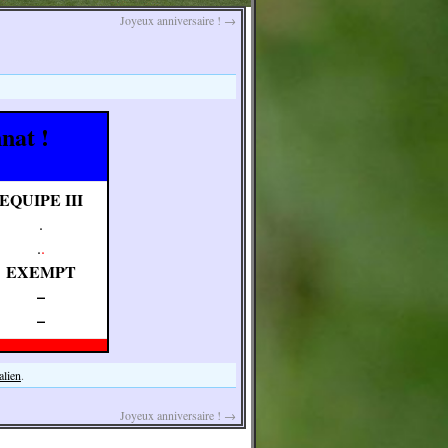
Joyeux anniversaire !
→
nat !
EQUIPE III
.
.
.
EXEMPT
–
–
alien
.
Joyeux anniversaire !
→