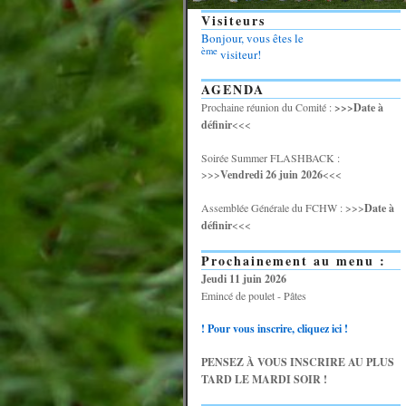
Visiteurs
Bonjour, vous êtes le
ème
visiteur!
AGENDA
Prochaine réunion du Comité :
>>>Date à
définir
<<<
Soirée Summer FLASHBACK :
>>>
Vendredi 26 juin 2026
<<<
Assemblée Générale du FCHW : >>>
Date à
définir
<<<
Prochainement au menu :
Jeudi 11 juin 2026
Emincé de poulet - Pâtes
! Pour vous inscrire, cliquez ici !
PENSEZ À VOUS INSCRIRE AU PLUS
TARD LE MARDI SOIR !