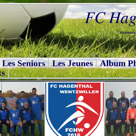
FC Hage
Bienvenue s
Les Seniors
Les Jeunes
Album Ph
ts