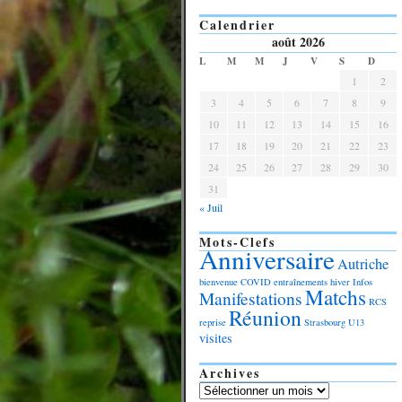
Calendrier
août 2026
L
M
M
J
V
S
D
1
2
3
4
5
6
7
8
9
10
11
12
13
14
15
16
17
18
19
20
21
22
23
24
25
26
27
28
29
30
31
« Juil
Mots-Clefs
Anniversaire
Autriche
bienvenue
COVID
entraînements
hiver
Infos
Matchs
Manifestations
RCS
Réunion
reprise
Strasbourg
U13
visites
Archives