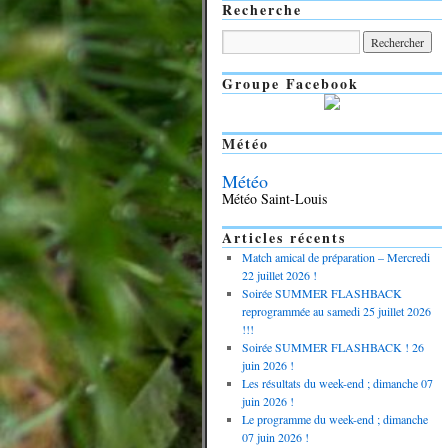
Recherche
Groupe Facebook
Météo
Météo
Météo Saint-Louis
Articles récents
Match amical de préparation – Mercredi
22 juillet 2026 !
Soirée SUMMER FLASHBACK
reprogrammée au samedi 25 juillet 2026
!!!
Soirée SUMMER FLASHBACK ! 26
juin 2026 !
Les résultats du week-end ; dimanche 07
juin 2026 !
Le programme du week-end ; dimanche
07 juin 2026 !