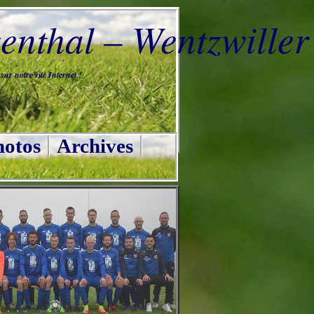
nthal – Wentzwiller
ur notre site Internet !
otos
Archives