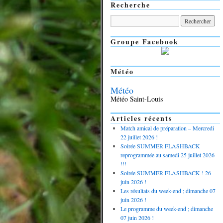
Recherche
Groupe Facebook
Météo
Météo
Météo Saint-Louis
Articles récents
Match amical de préparation – Mercredi
22 juillet 2026 !
Soirée SUMMER FLASHBACK
reprogrammée au samedi 25 juillet 2026
!!!
Soirée SUMMER FLASHBACK ! 26
juin 2026 !
Les résultats du week-end ; dimanche 07
juin 2026 !
Le programme du week-end ; dimanche
07 juin 2026 !