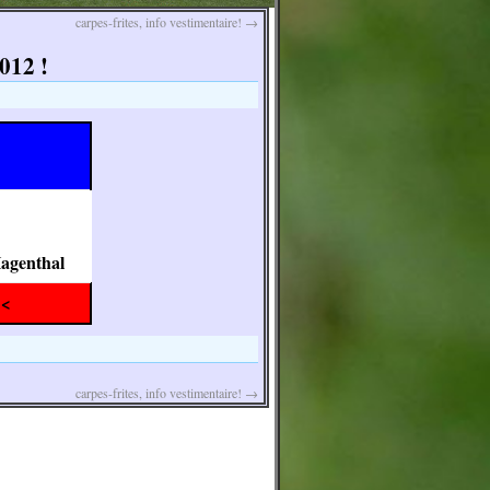
carpes-frites, info vestimentaire!
→
012 !
Hagenthal
<<
carpes-frites, info vestimentaire!
→