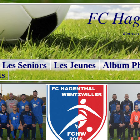
FC Hage
Bienvenue s
Les Seniors
Les Jeunes
Album Ph
ts