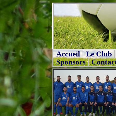
Accueil
Le Club
Sponsors
Contac