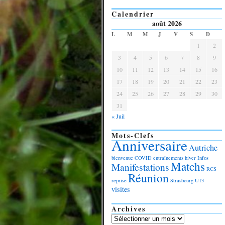
Calendrier
août 2026
L
M
M
J
V
S
D
1
2
3
4
5
6
7
8
9
10
11
12
13
14
15
16
17
18
19
20
21
22
23
24
25
26
27
28
29
30
31
« Juil
Mots-Clefs
Anniversaire
Autriche
bienvenue
COVID
entraînements
hiver
Infos
Matchs
Manifestations
RCS
Réunion
reprise
Strasbourg
U13
visites
Archives