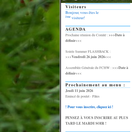
Visiteurs
Bonjour, vous êtes le
ème
visiteur!
AGENDA
Prochaine réunion du Comité :
>>>Date à
définir
<<<
Soirée Summer FLASHBACK :
>>>
Vendredi 26 juin 2026
<<<
Assemblée Générale du FCHW : >>>
Date à
définir
<<<
Prochainement au menu :
Jeudi 11 juin 2026
Emincé de poulet - Pâtes
! Pour vous inscrire, cliquez ici !
PENSEZ À VOUS INSCRIRE AU PLUS
TARD LE MARDI SOIR !