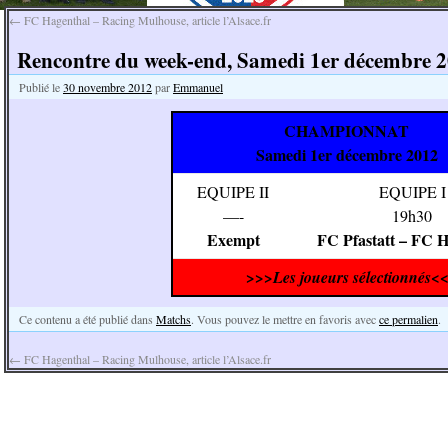
←
FC Hagenthal – Racing Mulhouse, article l’Alsace.fr
Rencontre du week-end, Samedi 1er décembre 2
Publié le
30 novembre 2012
par
Emmanuel
CHAMPIONNAT
Samedi 1er décembre 2012
EQUIPE II
EQUIPE I
—-
19h30
Exempt
FC Pfastatt – FC 
>>>Les joueurs sélectionnés<
Ce contenu a été publié dans
Matchs
. Vous pouvez le mettre en favoris avec
ce permalien
.
←
FC Hagenthal – Racing Mulhouse, article l’Alsace.fr