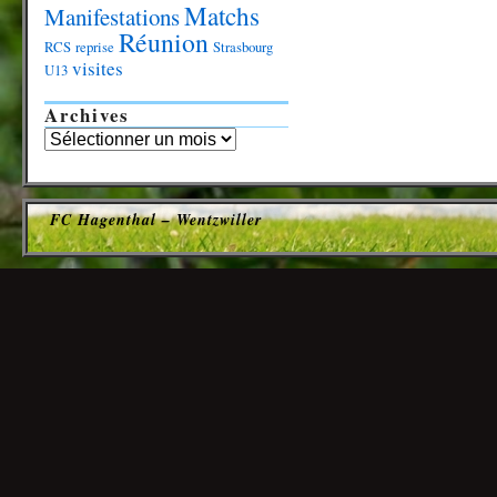
Matchs
Manifestations
Réunion
RCS
reprise
Strasbourg
visites
U13
Archives
FC Hagenthal – Wentzwiller