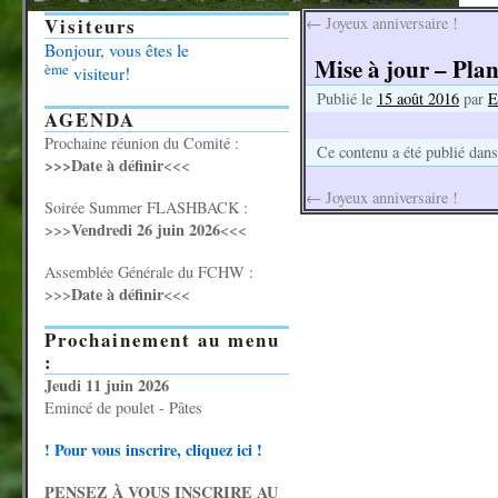
Visiteurs
←
Joyeux anniversaire !
Bonjour, vous êtes le
Mise à jour – Plan
ème
visiteur!
Publié le
15 août 2016
par
E
AGENDA
Prochaine réunion du Comité :
Ce contenu a été publié dan
>>>Date à définir
<<<
←
Joyeux anniversaire !
Soirée Summer FLASHBACK :
Vendredi 26 juin 2026
>>>
<<<
Assemblée Générale du FCHW :
Date à définir
>>>
<<<
Prochainement au menu
:
Jeudi 11 juin 2026
Emincé de poulet - Pâtes
! Pour vous inscrire, cliquez ici !
PENSEZ À VOUS INSCRIRE AU