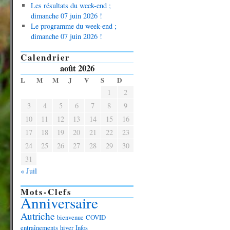
Les résultats du week-end ;
dimanche 07 juin 2026 !
Le programme du week-end ;
dimanche 07 juin 2026 !
Calendrier
août 2026
L
M
M
J
V
S
D
1
2
3
4
5
6
7
8
9
10
11
12
13
14
15
16
17
18
19
20
21
22
23
24
25
26
27
28
29
30
31
« Juil
Mots-Clefs
Anniversaire
Autriche
bienvenue
COVID
entraînements
hiver
Infos