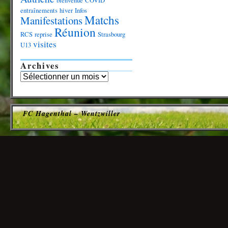
bienvenue
COVID
entraînements
hiver
Infos
Matchs
Manifestations
Réunion
RCS
reprise
Strasbourg
visites
U13
Archives
FC Hagenthal – Wentzwiller