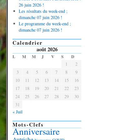
26 juin 2026 !
Les résultats du week-end ;
dimanche 07 juin 2026 !
Le programme du week-end ;
dimanche 07 juin 2026 !
Calendrier
août 2026
L
M
M
J
V
S
D
1
2
3
4
5
6
7
8
9
10
11
12
13
14
15
16
17
18
19
20
21
22
23
24
25
26
27
28
29
30
31
« Juil
Mots-Clefs
Anniversaire
Autriche