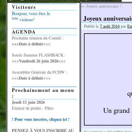
Visiteurs
←
Joyeux anniversaire !
Bonjour, vous êtes le
Joyeux anniversair
ème
visiteur!
Publié le
7 août 2016
par
Em
AGENDA
Prochaine réunion du Comité :
>>>Date à définir
<<<
Soirée Summer FLASHBACK :
Vendredi 26 juin 2026
>>>
<<<
Assemblée Générale du FCHW :
Date à définir
>>>
<<<
Prochainement au menu
q
:
Jeudi 11 juin 2026
Emincé de poulet - Pâtes
Un grand 
! Pour vous inscrire, cliquez ici !
PENSEZ À VOUS INSCRIRE AU
Ce contenu a été publié dan