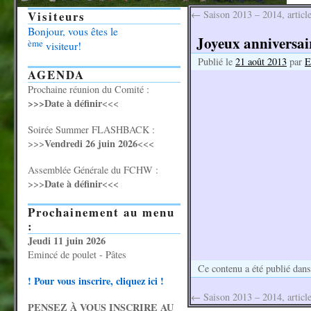
Visiteurs
←
Saison 2013 – 2014, article 
Bonjour, vous êtes le
Joyeux anniversair
ème
visiteur!
Publié le
21 août 2013
par
E
AGENDA
Prochaine réunion du Comité :
>>>Date à définir
<<<
Soirée Summer FLASHBACK :
Vendredi 26 juin 2026
>>>
<<<
Assemblée Générale du FCHW :
Date à définir
>>>
<<<
Prochainement au menu
:
Jeudi 11 juin 2026
Emincé de poulet - Pâtes
Ce contenu a été publié dan
! Pour vous inscrire, cliquez ici !
←
Saison 2013 – 2014, article 
PENSEZ À VOUS INSCRIRE AU