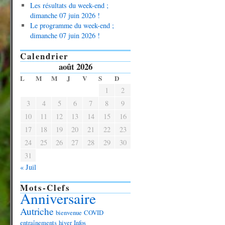
Les résultats du week-end ;
dimanche 07 juin 2026 !
Le programme du week-end ;
dimanche 07 juin 2026 !
Calendrier
août 2026
L
M
M
J
V
S
D
1
2
3
4
5
6
7
8
9
10
11
12
13
14
15
16
17
18
19
20
21
22
23
24
25
26
27
28
29
30
31
« Juil
Mots-Clefs
Anniversaire
Autriche
bienvenue
COVID
entraînements
hiver
Infos