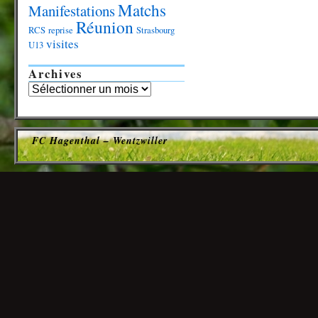
Matchs
Manifestations
Réunion
RCS
reprise
Strasbourg
visites
U13
Archives
FC Hagenthal – Wentzwiller