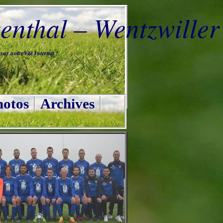
nthal – Wentzwiller
ur notre site Internet !
otos
Archives