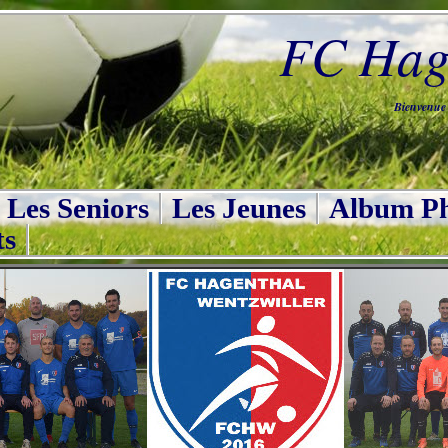
FC Hage
Bienvenue s
Les Seniors
Les Jeunes
Album Ph
ts