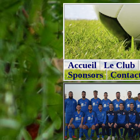
Accueil
Le Club
Sponsors
Contac