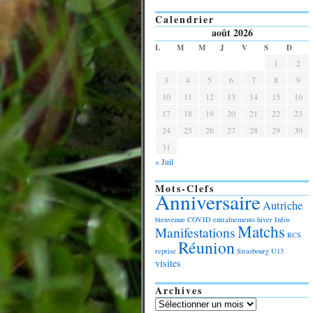
Calendrier
août 2026
L
M
M
J
V
S
D
1
2
3
4
5
6
7
8
9
10
11
12
13
14
15
16
17
18
19
20
21
22
23
24
25
26
27
28
29
30
31
« Juil
Mots-Clefs
Anniversaire
Autriche
bienvenue
COVID
entraînements
hiver
Infos
Matchs
Manifestations
RCS
Réunion
reprise
Strasbourg
U13
visites
Archives