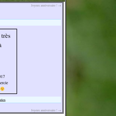
Joyeux anniversaire !
→
très
à
2017
ercie
alien
.
Joyeux anniversaire !
→