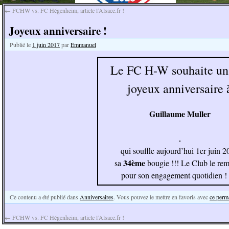
←
FCHW vs. FC Hégenheim, article l’Alsace.fr !
Joyeux anniversaire !
Publié le
1 juin 2017
par
Emmanuel
Le FC H-W souhaite un 
joyeux anniversaire 
Guillaume Muller
qui souffle aujourd’hui 1er juin 
34ème
sa
bougie !!! Le Club le rem
pour son engagement quotidien !
Ce contenu a été publié dans
Anniversaires
. Vous pouvez le mettre en favoris avec
ce perm
←
FCHW vs. FC Hégenheim, article l’Alsace.fr !