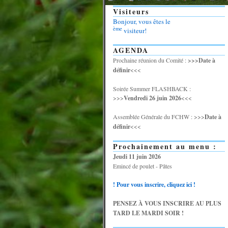
Visiteurs
Bonjour, vous êtes le
ème
visiteur!
AGENDA
Prochaine réunion du Comité :
>>>Date à
définir
<<<
Soirée Summer FLASHBACK :
>>>
Vendredi 26 juin 2026
<<<
Assemblée Générale du FCHW : >>>
Date à
définir
<<<
Prochainement au menu :
Jeudi 11 juin 2026
Emincé de poulet - Pâtes
! Pour vous inscrire, cliquez ici !
PENSEZ À VOUS INSCRIRE AU PLUS
TARD LE MARDI SOIR !