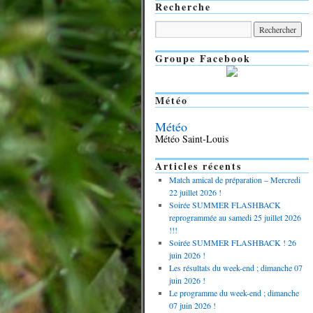
Recherche
Groupe Facebook
Météo
Météo
Météo Saint-Louis
Articles récents
Match amical de préparation – Mercredi
22 juillet 2026 !
Soirée SUMMER FLASHBACK
reprogrammée au samedi 25 juillet 2026
!!!
Soirée SUMMER FLASHBACK ! 26
juin 2026 !
Les résultats du week-end ; dimanche 07
juin 2026 !
Le programme du week-end ; dimanche
07 juin 2026 !