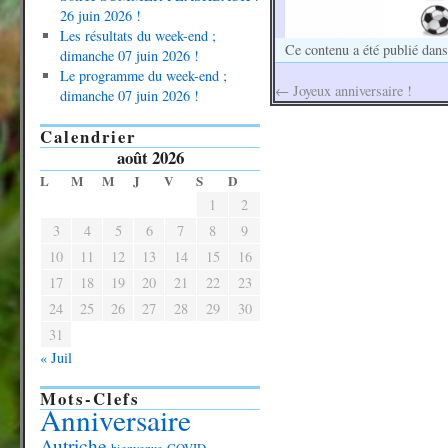
26 juin 2026 !
Les résultats du week-end ;
Ce contenu a été publié dan
dimanche 07 juin 2026 !
Le programme du week-end ;
←
Joyeux anniversaire !
dimanche 07 juin 2026 !
Calendrier
août 2026
L
M
M
J
V
S
D
1
2
3
4
5
6
7
8
9
10
11
12
13
14
15
16
17
18
19
20
21
22
23
24
25
26
27
28
29
30
31
« Juil
Mots-Clefs
Anniversaire
Autriche