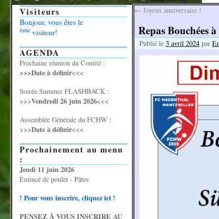
Visiteurs
←
Joyeux anniversaire !
Bonjour, vous êtes le
Repas Bouchées à l
ème
visiteur!
Publié le
3 avril 2024
par
E
AGENDA
Prochaine réunion du Comité :
>>>Date à définir
<<<
Soirée Summer FLASHBACK :
Vendredi 26 juin 2026
>>>
<<<
Assemblée Générale du FCHW :
Date à définir
>>>
<<<
Prochainement au menu
:
Jeudi 11 juin 2026
Emincé de poulet - Pâtes
! Pour vous inscrire, cliquez ici !
PENSEZ À VOUS INSCRIRE AU