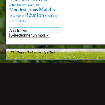
bienvenue
COVID
entraînements
hiver
Infos
Matchs
Manifestations
Réunion
RCS
reprise
Strasbourg
visites
U13
Archives
FC Hagenthal – Wentzwiller