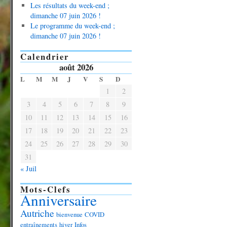
Les résultats du week-end ;
dimanche 07 juin 2026 !
Le programme du week-end ;
dimanche 07 juin 2026 !
Calendrier
août 2026
L
M
M
J
V
S
D
1
2
3
4
5
6
7
8
9
10
11
12
13
14
15
16
17
18
19
20
21
22
23
24
25
26
27
28
29
30
31
« Juil
Mots-Clefs
Anniversaire
Autriche
bienvenue
COVID
entraînements
hiver
Infos