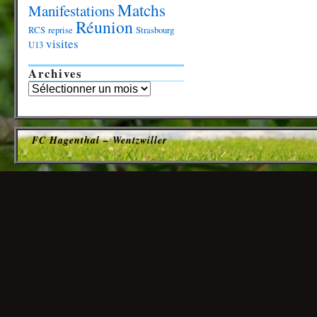
Matchs
Manifestations
Réunion
RCS
reprise
Strasbourg
visites
U13
Archives
FC Hagenthal – Wentzwiller