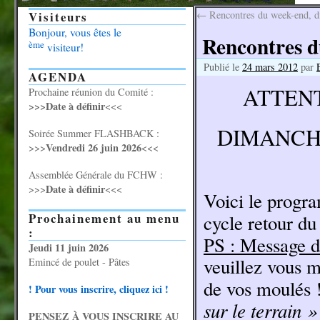
Visiteurs
←
Rencontres du week-end, d
Bonjour, vous êtes le
Rencontres d
ème
visiteur!
Publié le
24 mars 2012
par
AGENDA
ATTEN
Prochaine réunion du Comité :
>>>Date à définir
<<<
DIMANCHE
Soirée Summer FLASHBACK :
Vendredi 26 juin 2026
>>>
<<<
Assemblée Générale du FCHW :
Date à définir
>>>
<<<
Voici le progr
Prochainement au menu
cycle retour d
:
PS : Message d
Jeudi 11 juin 2026
veuillez vous m
Emincé de poulet - Pâtes
de vos moulés 
! Pour vous inscrire, cliquez ici !
sur le terrain 
PENSEZ À VOUS INSCRIRE AU