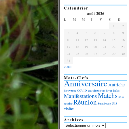
Calendrier
août 2026
L
M
M
J
V
S
D
1
2
3
4
5
6
7
8
9
10
11
12
13
14
15
16
17
18
19
20
21
22
23
24
25
26
27
28
29
30
31
« Juil
Mots-Clefs
Anniversaire
Autriche
bienvenue
COVID
entraînements
hiver
Infos
Matchs
Manifestations
RCS
Réunion
reprise
Strasbourg
U13
visites
Archives