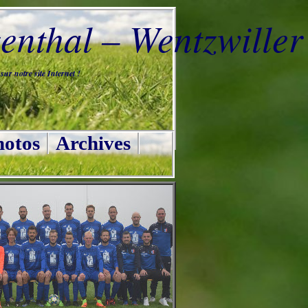
nthal – Wentzwiller
ur notre site Internet !
otos
Archives