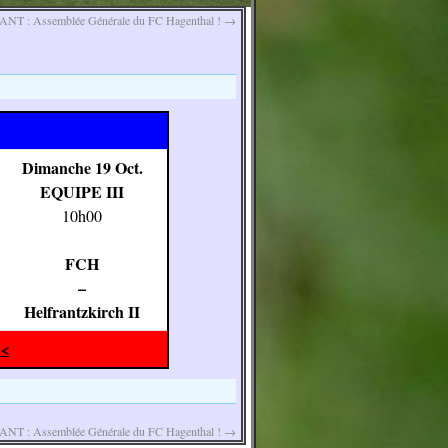
T : Assemblée Générale du FC Hagenthal !
→
Dimanche 19 Oct.
EQUIPE III
10h00
FCH
–
Helfrantzkirch II
<<
T : Assemblée Générale du FC Hagenthal !
→