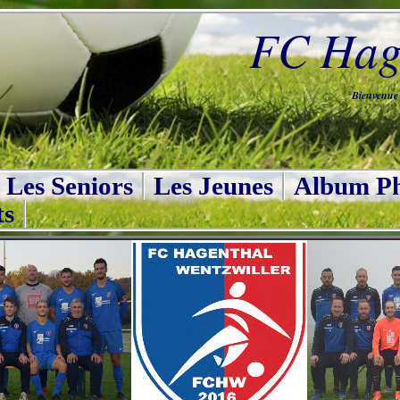
FC Hage
Bienvenue s
Les Seniors
Les Jeunes
Album Ph
ts