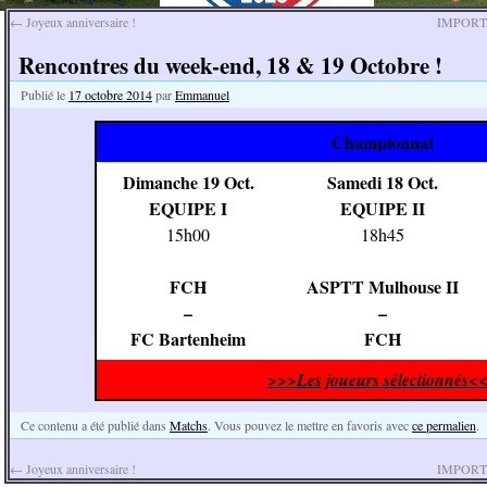
←
Joyeux anniversaire !
IMPORTAN
Rencontres du week-end, 18 & 19 Octobre !
Publié le
17 octobre 2014
par
Emmanuel
Championnat
Dimanche 19 Oct.
Samedi 18 Oct.
EQUIPE I
EQUIPE II
15h00
18h45
FCH
ASPTT Mulhouse II
–
–
FC Bartenheim
FCH
>>>Les joueurs sélectionnés<
Ce contenu a été publié dans
Matchs
. Vous pouvez le mettre en favoris avec
ce permalien
.
←
Joyeux anniversaire !
IMPORTAN