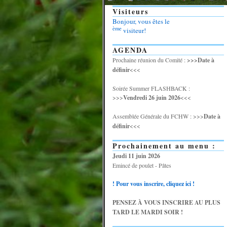
Visiteurs
Bonjour, vous êtes le
ème
visiteur!
AGENDA
Prochaine réunion du Comité :
>>>Date à
définir
<<<
Soirée Summer FLASHBACK :
>>>
Vendredi 26 juin 2026
<<<
Assemblée Générale du FCHW : >>>
Date à
définir
<<<
Prochainement au menu :
Jeudi 11 juin 2026
Emincé de poulet - Pâtes
! Pour vous inscrire, cliquez ici !
PENSEZ À VOUS INSCRIRE AU PLUS
TARD LE MARDI SOIR !