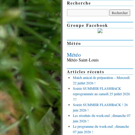
Recherche
Groupe Facebook
Météo
Météo
Météo Saint-Louis
Articles récents
Match amical de préparation – Mercredi
22 juillet 2026 !
Soirée SUMMER FLASHBACK
reprogrammée au samedi 25 juillet 2026
!!!
Soirée SUMMER FLASHBACK ! 26
juin 2026 !
Les résultats du week-end ; dimanche 07
juin 2026 !
Le programme du week-end ; dimanche
07 juin 2026 !