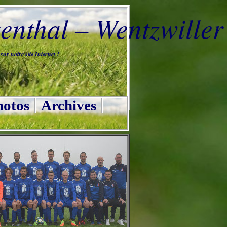
nthal – Wentzwiller
ur notre site Internet !
otos
Archives