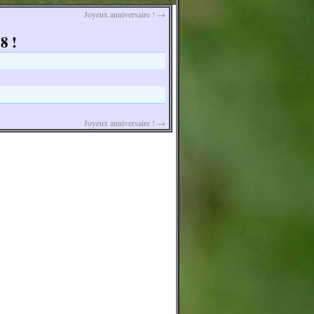
Joyeux anniversaire !
→
8 !
Joyeux anniversaire !
→