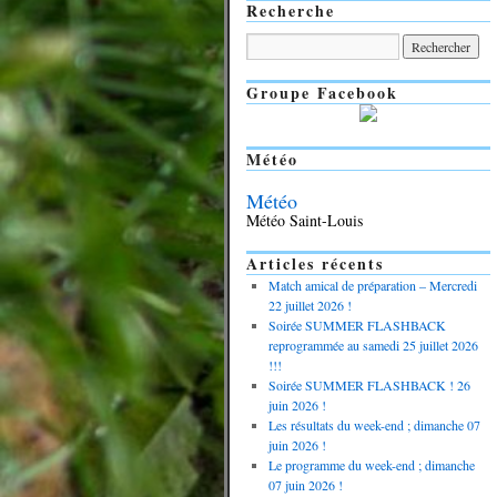
Recherche
Groupe Facebook
Météo
Météo
Météo Saint-Louis
Articles récents
Match amical de préparation – Mercredi
22 juillet 2026 !
Soirée SUMMER FLASHBACK
reprogrammée au samedi 25 juillet 2026
!!!
Soirée SUMMER FLASHBACK ! 26
juin 2026 !
Les résultats du week-end ; dimanche 07
juin 2026 !
Le programme du week-end ; dimanche
07 juin 2026 !