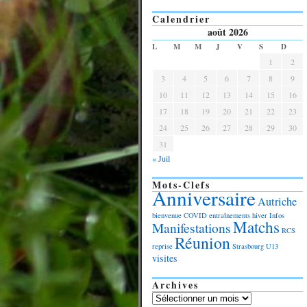
Calendrier
août 2026
L
M
M
J
V
S
D
1
2
3
4
5
6
7
8
9
10
11
12
13
14
15
16
17
18
19
20
21
22
23
24
25
26
27
28
29
30
31
« Juil
Mots-Clefs
Anniversaire
Autriche
bienvenue
COVID
entraînements
hiver
Infos
Matchs
Manifestations
RCS
Réunion
reprise
Strasbourg
U13
visites
Archives