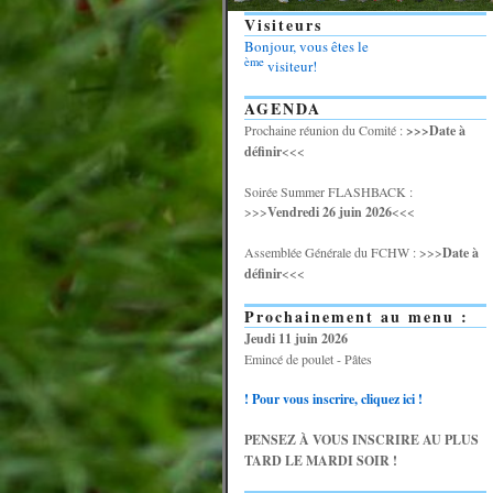
Visiteurs
Bonjour, vous êtes le
ème
visiteur!
AGENDA
Prochaine réunion du Comité :
>>>Date à
définir
<<<
Soirée Summer FLASHBACK :
>>>
Vendredi 26 juin 2026
<<<
Assemblée Générale du FCHW : >>>
Date à
définir
<<<
Prochainement au menu :
Jeudi 11 juin 2026
Emincé de poulet - Pâtes
! Pour vous inscrire, cliquez ici !
PENSEZ À VOUS INSCRIRE AU PLUS
TARD LE MARDI SOIR !