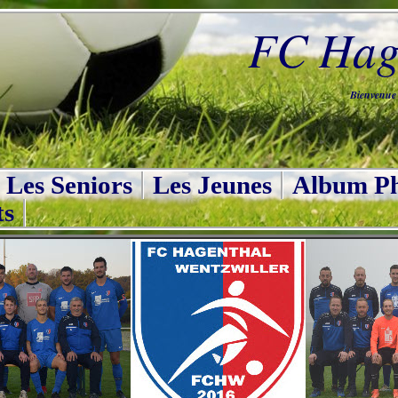
FC Hage
Bienvenue s
Les Seniors
Les Jeunes
Album Ph
ts