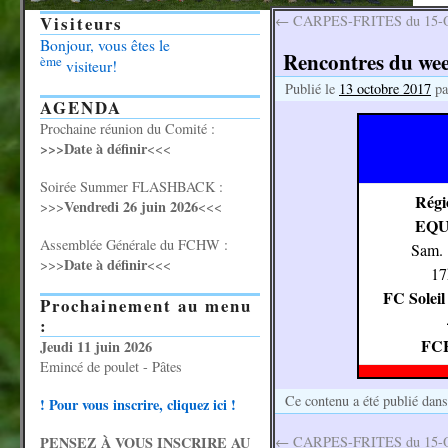
Visiteurs
←
CARPES-FRITES du 15-O
Bonjour, vous êtes le
Rencontres du wee
ème
visiteur!
Publié le
13 octobre 2017
pa
AGENDA
Prochaine réunion du Comité :
>>>Date à définir
<<<
Soirée Summer FLASHBACK :
Régi
Vendredi 26 juin 2026
>>>
<<<
EQU
Assemblée Générale du FCHW :
Sam. 
Date à définir
>>>
<<<
17
FC Soleil
Prochainement au menu
:
FC
Jeudi 11 juin 2026
Emincé de poulet - Pâtes
Ce contenu a été publié dan
! Pour vous inscrire, cliquez ici !
PENSEZ À VOUS INSCRIRE AU
←
CARPES-FRITES du 15-O