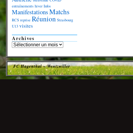
bienvenue
COVID
entraînements
hiver
Infos
Matchs
Manifestations
Réunion
RCS
reprise
Strasbourg
visites
U13
Archives
FC Hagenthal – Wentzwiller