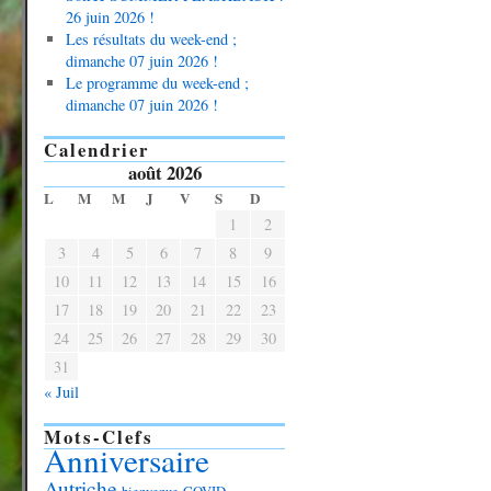
26 juin 2026 !
Les résultats du week-end ;
dimanche 07 juin 2026 !
Le programme du week-end ;
dimanche 07 juin 2026 !
Calendrier
août 2026
L
M
M
J
V
S
D
1
2
3
4
5
6
7
8
9
10
11
12
13
14
15
16
17
18
19
20
21
22
23
24
25
26
27
28
29
30
31
« Juil
Mots-Clefs
Anniversaire
Autriche