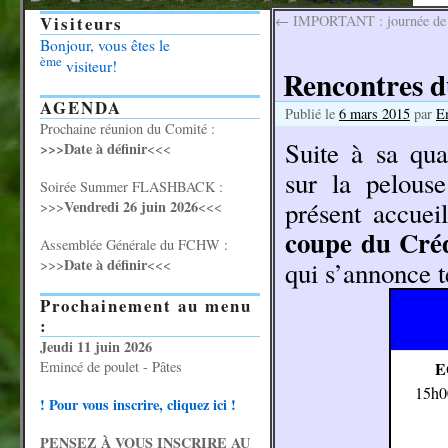
Visiteurs
←
IMPORTANT : journée de t
Bonjour, vous êtes le
ème
visiteur!
Rencontres d
AGENDA
Publié le
6 mars 2015
par
E
Prochaine réunion du Comité :
Suite à sa qua
>>>Date à définir
<<<
sur la pelous
Soirée Summer FLASHBACK :
présent accue
Vendredi 26 juin 2026
>>>
<<<
coupe du Cré
Assemblée Générale du FCHW :
Date à définir
>>>
<<<
qui s’annonce t
Prochainement au menu
:
Jeudi 11 juin 2026
Emincé de poulet - Pâtes
E
15h0
! Pour vous inscrire, cliquez ici !
PENSEZ À VOUS INSCRIRE AU