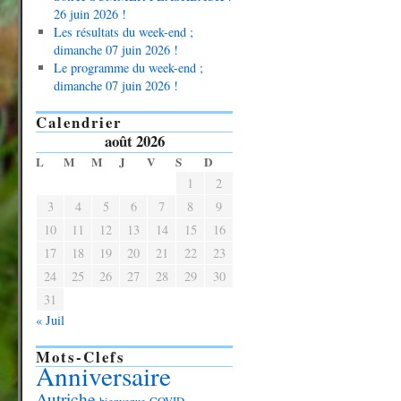
26 juin 2026 !
Les résultats du week-end ;
dimanche 07 juin 2026 !
Le programme du week-end ;
dimanche 07 juin 2026 !
Calendrier
août 2026
L
M
M
J
V
S
D
1
2
3
4
5
6
7
8
9
10
11
12
13
14
15
16
17
18
19
20
21
22
23
24
25
26
27
28
29
30
31
« Juil
Mots-Clefs
Anniversaire
Autriche