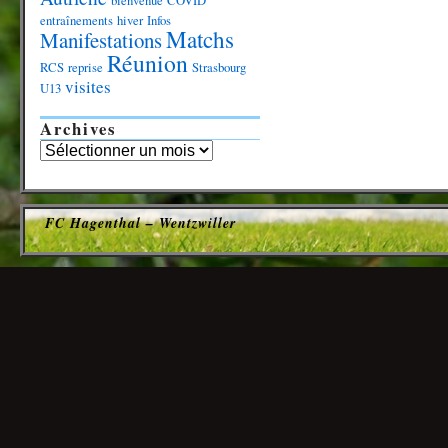
bienvenue
COVID
entraînements
hiver
Infos
Matchs
Manifestations
Réunion
RCS
reprise
Strasbourg
visites
U13
Archives
FC Hagenthal – Wentzwiller