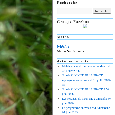
Recherche
Groupe Facebook
Météo
Météo
Météo Saint-Louis
Articles récents
Match amical de préparation – Mercredi
22 juillet 2026 !
Soirée SUMMER FLASHBACK
reprogrammée au samedi 25 juillet 2026
!!!
Soirée SUMMER FLASHBACK ! 26
juin 2026 !
Les résultats du week-end ; dimanche 07
juin 2026 !
Le programme du week-end ; dimanche
07 juin 2026 !