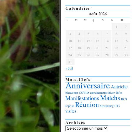
Calendrier
août 2026
L
M
M
J
V
S
D
1
2
3
4
5
6
7
8
9
10
11
12
13
14
15
16
17
18
19
20
21
22
23
24
25
26
27
28
29
30
31
« Juil
Mots-Clefs
Anniversaire
Autriche
bienvenue
COVID
entraînements
hiver
Infos
Matchs
Manifestations
RCS
Réunion
reprise
Strasbourg
U13
visites
Archives