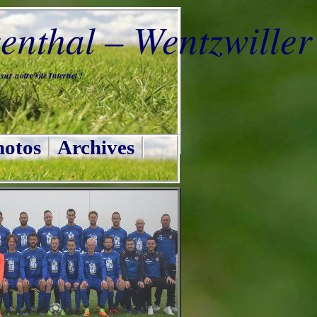
nthal – Wentzwiller
ur notre site Internet !
otos
Archives