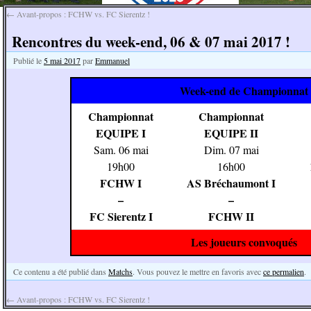
←
Avant-propos : FCHW vs. FC Sierentz !
Rencontres du week-end, 06 & 07 mai 2017 !
Publié le
5 mai 2017
par
Emmanuel
Week-end de Championnat
Championnat
Championnat
EQUIPE I
EQUIPE II
Sam. 06 mai
Dim. 07 mai
19h00
16h00
FCHW I
AS Bréchaumont I
–
–
FC Sierentz I
FCHW II
Les joueurs convoqués
Ce contenu a été publié dans
Matchs
. Vous pouvez le mettre en favoris avec
ce permalien
.
←
Avant-propos : FCHW vs. FC Sierentz !