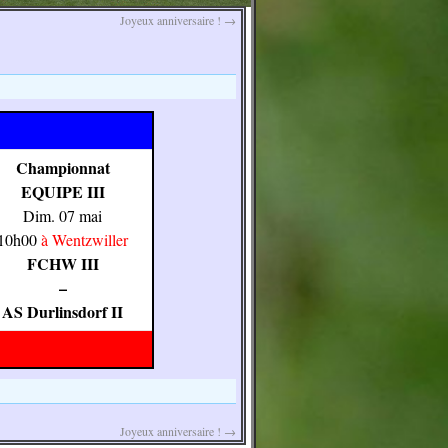
Joyeux anniversaire !
→
Championnat
EQUIPE III
Dim. 07 mai
10h00
à Wentzwiller
FCHW III
–
AS Durlinsdorf II
Joyeux anniversaire !
→