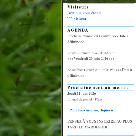
Visiteurs
Bonjour, vous êtes le
ème
visiteur!
AGENDA
Prochaine réunion du Comité :
>>>Date à
définir
<<<
Soirée Summer FLASHBACK :
>>>
Vendredi 26 juin 2026
<<<
Assemblée Générale du FCHW : >>>
Date à
définir
<<<
Prochainement au menu :
Jeudi 11 juin 2026
Emincé de poulet - Pâtes
! Pour vous inscrire, cliquez ici !
PENSEZ À VOUS INSCRIRE AU PLUS
TARD LE MARDI SOIR !