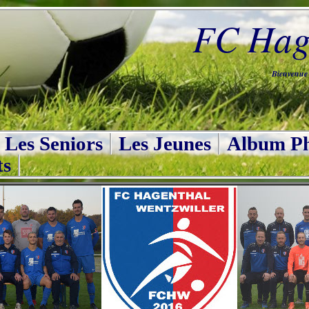
FC Hage
Bienvenue s
Les Seniors
Les Jeunes
Album Ph
ts