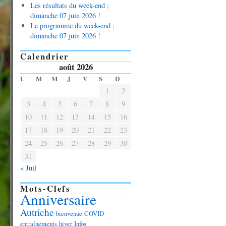
Les résultats du week-end ;
dimanche 07 juin 2026 !
Le programme du week-end ;
dimanche 07 juin 2026 !
Calendrier
août 2026
L
M
M
J
V
S
D
1
2
3
4
5
6
7
8
9
10
11
12
13
14
15
16
17
18
19
20
21
22
23
24
25
26
27
28
29
30
31
« Juil
Mots-Clefs
Anniversaire
Autriche
bienvenue
COVID
entraînements
hiver
Infos