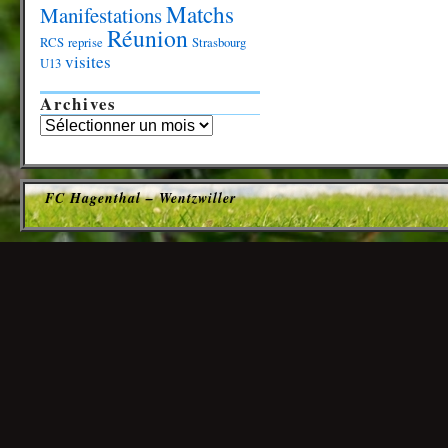
Matchs
Manifestations
Réunion
RCS
reprise
Strasbourg
visites
U13
Archives
FC Hagenthal – Wentzwiller