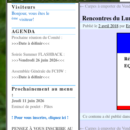
Visiteurs
←
Carpes à emporter du Vend
Bonjour, vous êtes le
Rencontres du Lun
ème
visiteur!
Publié le
2 avril 2018
par
E
AGENDA
Prochaine réunion du Comité :
>>>Date à définir
<<<
Soirée Summer FLASHBACK :
Ré
Vendredi 26 juin 2026
>>>
<<<
EQ
Assemblée Générale du FCHW :
Date à définir
>>>
<<<
Prochainement au menu
:
Jeudi 11 juin 2026
Emincé de poulet - Pâtes
Ce contenu a été publié dan
! Pour vous inscrire, cliquez ici !
PENSEZ À VOUS INSCRIRE AU
←
Carpes à emporter du Vend