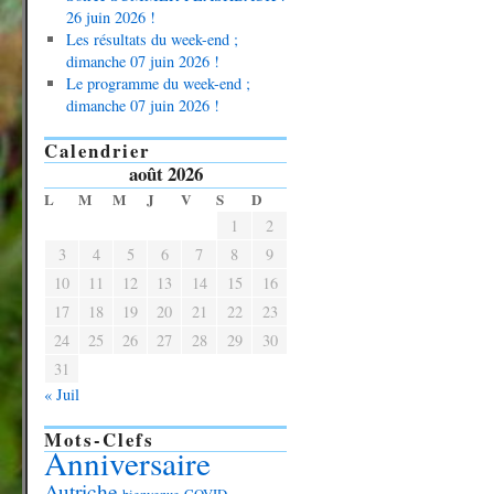
26 juin 2026 !
Les résultats du week-end ;
dimanche 07 juin 2026 !
Le programme du week-end ;
dimanche 07 juin 2026 !
Calendrier
août 2026
L
M
M
J
V
S
D
1
2
3
4
5
6
7
8
9
10
11
12
13
14
15
16
17
18
19
20
21
22
23
24
25
26
27
28
29
30
31
« Juil
Mots-Clefs
Anniversaire
Autriche