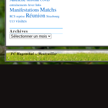
bienvenue
COVID
entraînements
hiver
Infos
Matchs
Manifestations
Réunion
RCS
reprise
Strasbourg
visites
U13
Archives
FC Hagenthal – Wentzwiller