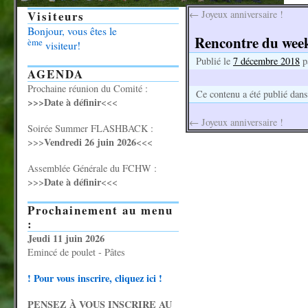
Visiteurs
←
Joyeux anniversaire !
Bonjour, vous êtes le
Rencontre du wee
ème
visiteur!
Publié le
7 décembre 2018
p
AGENDA
Prochaine réunion du Comité :
Ce contenu a été publié dan
>>>Date à définir
<<<
←
Joyeux anniversaire !
Soirée Summer FLASHBACK :
Vendredi 26 juin 2026
>>>
<<<
Assemblée Générale du FCHW :
Date à définir
>>>
<<<
Prochainement au menu
:
Jeudi 11 juin 2026
Emincé de poulet - Pâtes
! Pour vous inscrire, cliquez ici !
PENSEZ À VOUS INSCRIRE AU