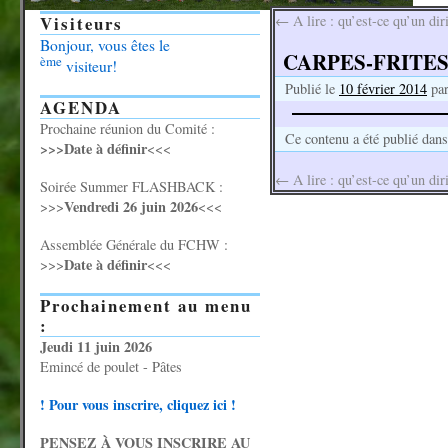
Visiteurs
←
A lire : qu’est-ce qu’un dir
Bonjour, vous êtes le
CARPES-FRITES, 
ème
visiteur!
Publié le
10 février 2014
pa
AGENDA
Prochaine réunion du Comité :
Ce contenu a été publié dan
>>>Date à définir
<<<
←
A lire : qu’est-ce qu’un dir
Soirée Summer FLASHBACK :
Vendredi 26 juin 2026
>>>
<<<
Assemblée Générale du FCHW :
Date à définir
>>>
<<<
Prochainement au menu
:
Jeudi 11 juin 2026
Emincé de poulet - Pâtes
! Pour vous inscrire, cliquez ici !
PENSEZ À VOUS INSCRIRE AU