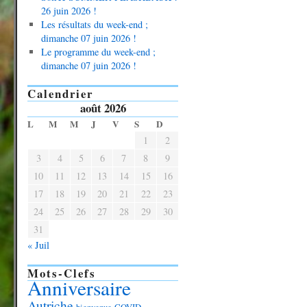
26 juin 2026 !
Les résultats du week-end ;
dimanche 07 juin 2026 !
Le programme du week-end ;
dimanche 07 juin 2026 !
Calendrier
août 2026
L
M
M
J
V
S
D
1
2
3
4
5
6
7
8
9
10
11
12
13
14
15
16
17
18
19
20
21
22
23
24
25
26
27
28
29
30
31
« Juil
Mots-Clefs
Anniversaire
Autriche