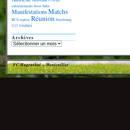
bienvenue
COVID
entraînements
hiver
Infos
Matchs
Manifestations
Réunion
RCS
reprise
Strasbourg
visites
U13
Archives
FC Hagenthal – Wentzwiller