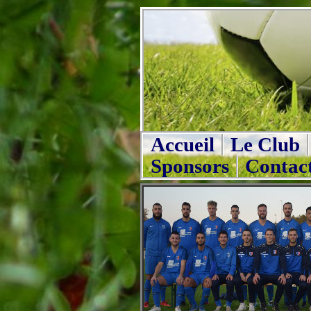
Accueil
Le Club
Sponsors
Contac