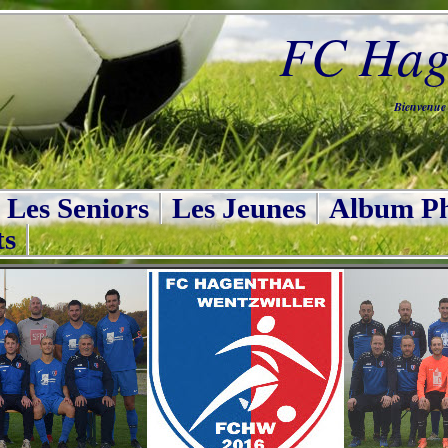
FC Hage
Bienvenue s
Les Seniors
Les Jeunes
Album Ph
ts