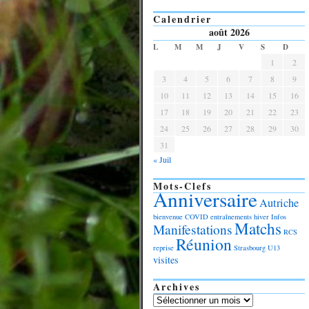
Calendrier
août 2026
L
M
M
J
V
S
D
1
2
3
4
5
6
7
8
9
10
11
12
13
14
15
16
17
18
19
20
21
22
23
24
25
26
27
28
29
30
31
« Juil
Mots-Clefs
Anniversaire
Autriche
bienvenue
COVID
entraînements
hiver
Infos
Matchs
Manifestations
RCS
Réunion
reprise
Strasbourg
U13
visites
Archives