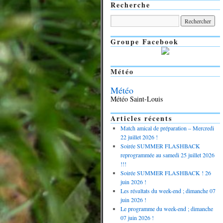
Recherche
Groupe Facebook
Météo
Météo
Météo Saint-Louis
Articles récents
Match amical de préparation – Mercredi
22 juillet 2026 !
Soirée SUMMER FLASHBACK
reprogrammée au samedi 25 juillet 2026
!!!
Soirée SUMMER FLASHBACK ! 26
juin 2026 !
Les résultats du week-end ; dimanche 07
juin 2026 !
Le programme du week-end ; dimanche
07 juin 2026 !