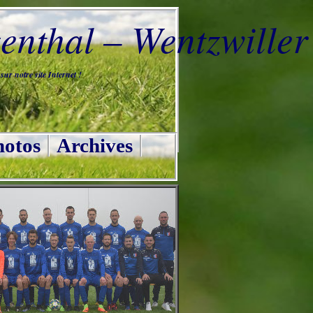
nthal – Wentzwiller
ur notre site Internet !
otos
Archives