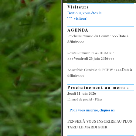
Visiteurs
Bonjour, vous êtes le
ème
visiteur!
AGENDA
Prochaine réunion du Comité :
>>>Date à
définir
<<<
Soirée Summer FLASHBACK :
>>>
Vendredi 26 juin 2026
<<<
Assemblée Générale du FCHW : >>>
Date à
définir
<<<
Prochainement au menu :
Jeudi 11 juin 2026
Emincé de poulet - Pâtes
! Pour vous inscrire, cliquez ici !
PENSEZ À VOUS INSCRIRE AU PLUS
TARD LE MARDI SOIR !