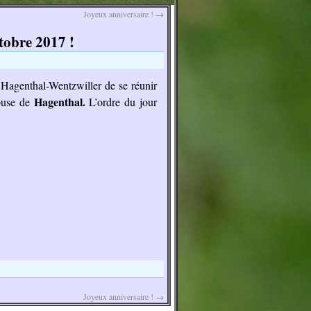
Joyeux anniversaire !
→
obre 2017 !
 Hagenthal-Wentzwiller de se réunir
Hagenthal.
ouse de
L’ordre du jour
Joyeux anniversaire !
→