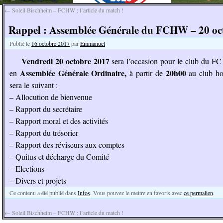
←
Soleil Bischheim – FCHW ; l’article du match !
Rappel : Assemblée Générale du FCHW – 20 oct
Publié le
16 octobre 2017
par
Emmanuel
Vendredi 20 octobre 2017
sera l’occasion pour le club du FC
Assemblée Générale Ordinaire,
20h00
en
à partir de
au club h
sera le suivant :
– Allocution de bienvenue
– Rapport du secrétaire
– Rapport moral et des activités
– Rapport du trésorier
– Rapport des réviseurs aux comptes
– Quitus et décharge du Comité
– Elections
– Divers et projets
Ce contenu a été publié dans
Infos
. Vous pouvez le mettre en favoris avec
ce permalien
.
←
Soleil Bischheim – FCHW ; l’article du match !