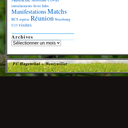
bienvenue
COVID
entraînements
hiver
Infos
Matchs
Manifestations
Réunion
RCS
reprise
Strasbourg
visites
U13
Archives
FC Hagenthal – Wentzwiller