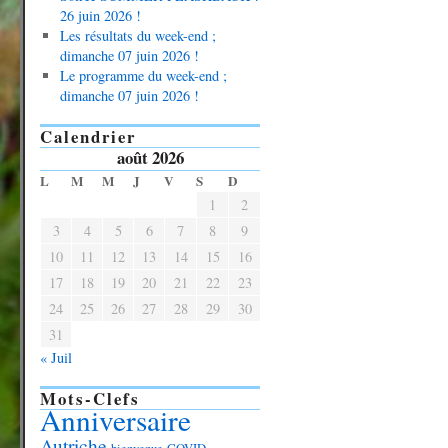
26 juin 2026 !
Les résultats du week-end ;
dimanche 07 juin 2026 !
Le programme du week-end ;
dimanche 07 juin 2026 !
Calendrier
août 2026
L
M
M
J
V
S
D
1
2
3
4
5
6
7
8
9
10
11
12
13
14
15
16
17
18
19
20
21
22
23
24
25
26
27
28
29
30
31
« Juil
Mots-Clefs
Anniversaire
Autriche