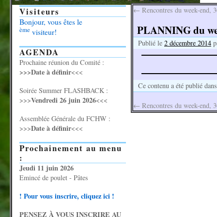
Visiteurs
←
Rencontres du week-end, 3
Bonjour, vous êtes le
PLANNING du week
ème
visiteur!
Publié le
2 décembre 2014
p
AGENDA
Prochaine réunion du Comité :
>>>Date à définir
<<<
Ce contenu a été publié dan
Soirée Summer FLASHBACK :
Vendredi 26 juin 2026
>>>
<<<
←
Rencontres du week-end, 3
Assemblée Générale du FCHW :
Date à définir
>>>
<<<
Prochainement au menu
:
Jeudi 11 juin 2026
Emincé de poulet - Pâtes
! Pour vous inscrire, cliquez ici !
PENSEZ À VOUS INSCRIRE AU