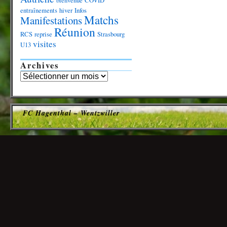
bienvenue
COVID
entraînements
hiver
Infos
Matchs
Manifestations
Réunion
RCS
reprise
Strasbourg
visites
U13
Archives
FC Hagenthal – Wentzwiller