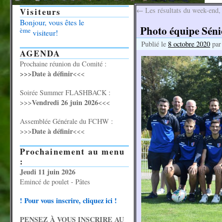
Visiteurs
←
Les résultats du week-end,
Bonjour, vous êtes le
Photo équipe Séni
ème
visiteur!
Publié le
8 octobre 2020
par
AGENDA
Prochaine réunion du Comité :
>>>Date à définir
<<<
Soirée Summer FLASHBACK :
Vendredi 26 juin 2026
>>>
<<<
Assemblée Générale du FCHW :
Date à définir
>>>
<<<
Prochainement au menu
:
Jeudi 11 juin 2026
Emincé de poulet - Pâtes
! Pour vous inscrire, cliquez ici !
PENSEZ À VOUS INSCRIRE AU