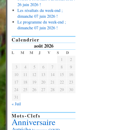
26 juin 2026 !
Les résultats du week-end ;
dimanche 07 juin 2026 !
Le programme du week-end ;
dimanche 07 juin 2026 !
Calendrier
août 2026
L
M
M
J
V
S
D
1
2
3
4
5
6
7
8
9
10
11
12
13
14
15
16
17
18
19
20
21
22
23
24
25
26
27
28
29
30
31
« Juil
Mots-Clefs
Anniversaire
Autriche