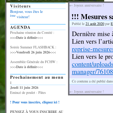
Visiteurs
←
Joyeux anniversaire !
Bonjour, vous êtes le
!!! Mesures s
ème
visiteur!
Publié le
21 août 2020
par
E
AGENDA
Dernière mise à
Prochaine réunion du Comité :
>>>Date à définir
<<<
Lien vers l’arti
reprise-mesures
Soirée Summer FLASHBACK :
Vendredi 26 juin 2026
>>>
<<<
Lien vers le pr
Assemblée Générale du FCHW :
content/uploads
Date à définir
>>>
<<<
manager/76108
Prochainement au menu
Ce contenu a été publié dan
:
Jeudi 11 juin 2026
←
Joyeux anniversaire !
Emincé de poulet - Pâtes
! Pour vous inscrire, cliquez ici !
PENSEZ À VOUS INSCRIRE AU