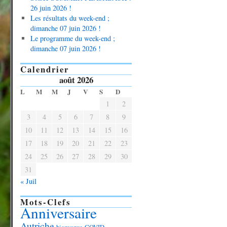
26 juin 2026 !
Les résultats du week-end ;
dimanche 07 juin 2026 !
Le programme du week-end ;
dimanche 07 juin 2026 !
Calendrier
août 2026
L
M
M
J
V
S
D
1
2
3
4
5
6
7
8
9
10
11
12
13
14
15
16
17
18
19
20
21
22
23
24
25
26
27
28
29
30
31
« Juil
Mots-Clefs
Anniversaire
Autriche