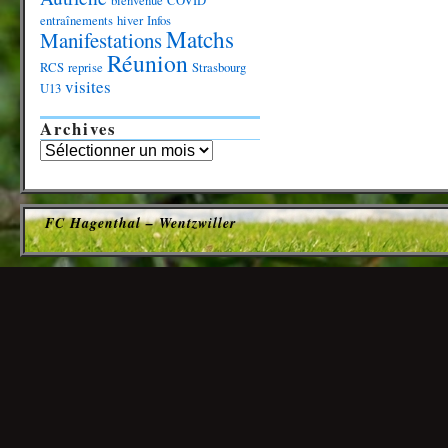
bienvenue
COVID
entraînements
hiver
Infos
Matchs
Manifestations
Réunion
RCS
reprise
Strasbourg
visites
U13
Archives
FC Hagenthal – Wentzwiller