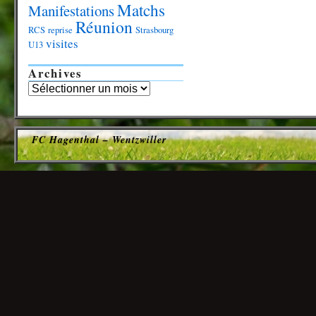
Matchs
Manifestations
Réunion
RCS
reprise
Strasbourg
visites
U13
Archives
FC Hagenthal – Wentzwiller