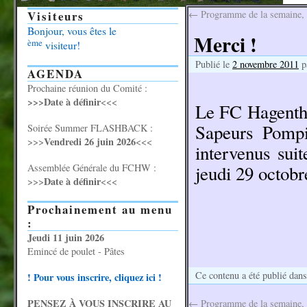
Visiteurs
←
Programme de la semaine, 
Bonjour, vous êtes le
Merci !
ème
visiteur!
Publié le
2 novembre 2011
p
AGENDA
Prochaine réunion du Comité :
>>>Date à définir
<<<
Le FC Hagentha
Sapeurs Pompi
Soirée Summer FLASHBACK :
Vendredi 26 juin 2026
>>>
<<<
intervenus sui
Assemblée Générale du FCHW :
jeudi 29 octob
Date à définir
>>>
<<<
Prochainement au menu
:
Jeudi 11 juin 2026
Emincé de poulet - Pâtes
Ce contenu a été publié dan
! Pour vous inscrire, cliquez ici !
PENSEZ À VOUS INSCRIRE AU
←
Programme de la semaine, 