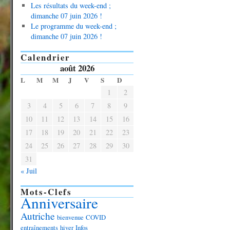
Les résultats du week-end ;
dimanche 07 juin 2026 !
Le programme du week-end ;
dimanche 07 juin 2026 !
Calendrier
août 2026
L
M
M
J
V
S
D
1
2
3
4
5
6
7
8
9
10
11
12
13
14
15
16
17
18
19
20
21
22
23
24
25
26
27
28
29
30
31
« Juil
Mots-Clefs
Anniversaire
Autriche
bienvenue
COVID
entraînements
hiver
Infos