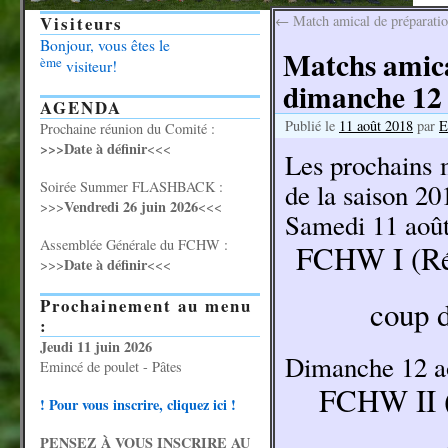
Visiteurs
←
Match amical de préparatio
Bonjour, vous êtes le
Matchs amica
ème
visiteur!
dimanche 12
AGENDA
Publié le
11 août 2018
par
E
Prochaine réunion du Comité :
>>>Date à définir
<<<
Les prochains 
Soirée Summer FLASHBACK :
de la saison 20
Vendredi 26 juin 2026
>>>
<<<
Samedi 11 aoû
Assemblée Générale du FCHW :
FCHW I (Rég
Date à définir
>>>
<<<
Prochainement au menu
coup d
:
Jeudi 11 juin 2026
Dimanche 12 a
Emincé de poulet - Pâtes
FCHW II (D
! Pour vous inscrire, cliquez ici !
PENSEZ À VOUS INSCRIRE AU