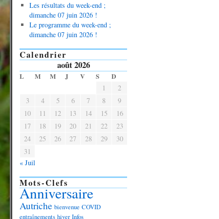
Les résultats du week-end ;
dimanche 07 juin 2026 !
Le programme du week-end ;
dimanche 07 juin 2026 !
Calendrier
août 2026
L
M
M
J
V
S
D
1
2
3
4
5
6
7
8
9
10
11
12
13
14
15
16
17
18
19
20
21
22
23
24
25
26
27
28
29
30
31
« Juil
Mots-Clefs
Anniversaire
Autriche
bienvenue
COVID
entraînements
hiver
Infos