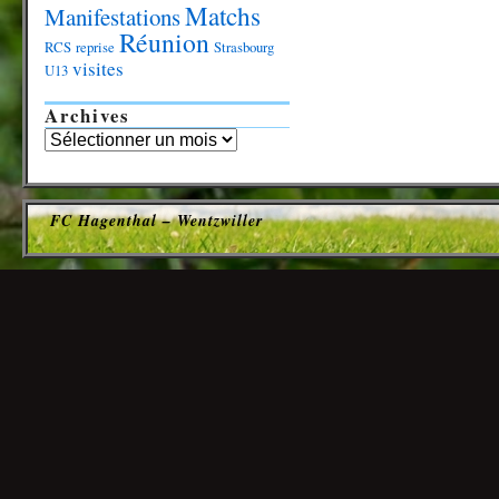
Matchs
Manifestations
Réunion
RCS
reprise
Strasbourg
visites
U13
Archives
FC Hagenthal – Wentzwiller