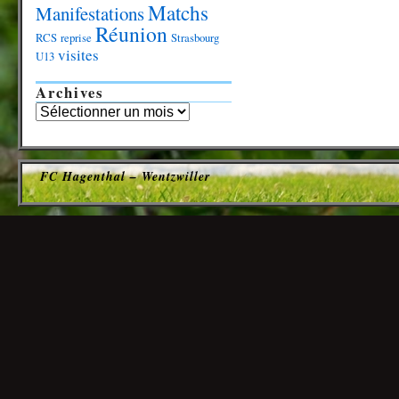
Matchs
Manifestations
Réunion
RCS
reprise
Strasbourg
visites
U13
Archives
FC Hagenthal – Wentzwiller