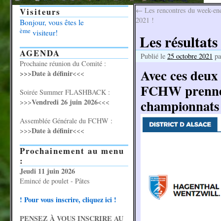
Visiteurs
←
Les rencontres du week-end
2021 !
Bonjour, vous êtes le
ème
visiteur!
Les résultats
AGENDA
Publié le
25 octobre 2021
pa
Prochaine réunion du Comité :
Avec ces deux 
>>>Date à définir
<<<
FCHW prennent
Soirée Summer FLASHBACK :
championnats
Vendredi 26 juin 2026
>>>
<<<
Assemblée Générale du FCHW :
Date à définir
>>>
<<<
Prochainement au menu
:
Jeudi 11 juin 2026
Emincé de poulet - Pâtes
! Pour vous inscrire, cliquez ici !
PENSEZ À VOUS INSCRIRE AU