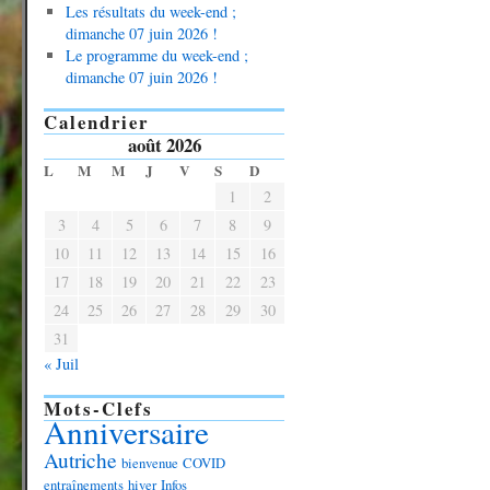
Les résultats du week-end ;
dimanche 07 juin 2026 !
Le programme du week-end ;
dimanche 07 juin 2026 !
Calendrier
août 2026
L
M
M
J
V
S
D
1
2
3
4
5
6
7
8
9
10
11
12
13
14
15
16
17
18
19
20
21
22
23
24
25
26
27
28
29
30
31
« Juil
Mots-Clefs
Anniversaire
Autriche
bienvenue
COVID
entraînements
hiver
Infos