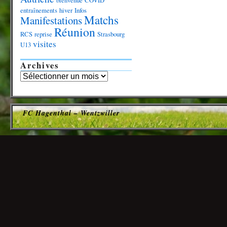
bienvenue
COVID
entraînements
hiver
Infos
Matchs
Manifestations
Réunion
RCS
reprise
Strasbourg
visites
U13
Archives
FC Hagenthal – Wentzwiller