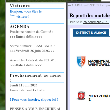
Visiteurs
←
CARPES-FRITES à emporte
Bonjour, vous êtes le
Report des match
ème
visiteur!
Publié le
26 novembre 2021
AGENDA
Prochaine réunion du Comité :
>>>Date à définir
<<<
Soirée Summer FLASHBACK :
Vendredi 26 juin 2026
>>>
<<<
Assemblée Générale du FCHW :
Date à définir
>>>
<<<
Prochainement au menu
:
Jeudi 11 juin 2026
Emincé de poulet - Pâtes
! Pour vous inscrire, cliquez ici !
PENSEZ À VOUS INSCRIRE AU