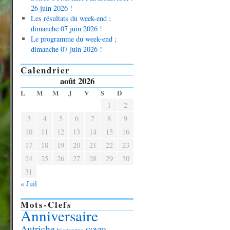
26 juin 2026 !
Les résultats du week-end ;
dimanche 07 juin 2026 !
Le programme du week-end ;
dimanche 07 juin 2026 !
Calendrier
août 2026
L
M
M
J
V
S
D
1
2
3
4
5
6
7
8
9
10
11
12
13
14
15
16
17
18
19
20
21
22
23
24
25
26
27
28
29
30
31
« Juil
Mots-Clefs
Anniversaire
Autriche