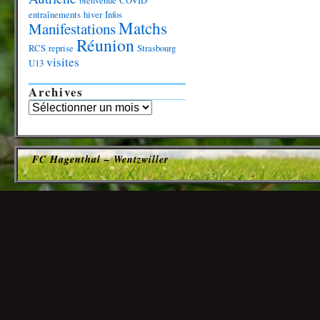
bienvenue
COVID
entraînements
hiver
Infos
Matchs
Manifestations
Réunion
RCS
reprise
Strasbourg
visites
U13
Archives
FC Hagenthal – Wentzwiller