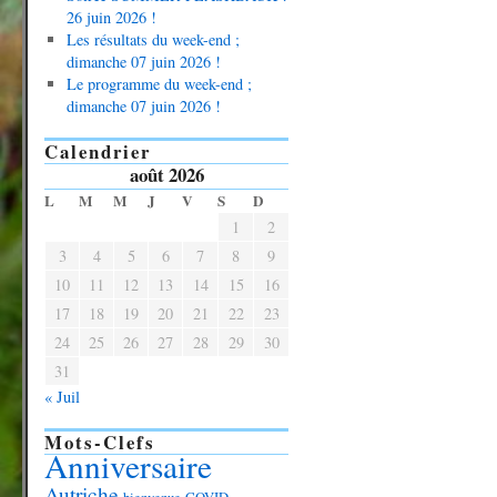
26 juin 2026 !
Les résultats du week-end ;
dimanche 07 juin 2026 !
Le programme du week-end ;
dimanche 07 juin 2026 !
Calendrier
août 2026
L
M
M
J
V
S
D
1
2
3
4
5
6
7
8
9
10
11
12
13
14
15
16
17
18
19
20
21
22
23
24
25
26
27
28
29
30
31
« Juil
Mots-Clefs
Anniversaire
Autriche