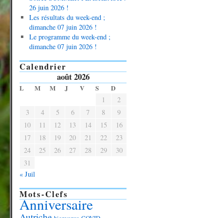
26 juin 2026 !
Les résultats du week-end ;
dimanche 07 juin 2026 !
Le programme du week-end ;
dimanche 07 juin 2026 !
Calendrier
août 2026
L
M
M
J
V
S
D
1
2
3
4
5
6
7
8
9
10
11
12
13
14
15
16
17
18
19
20
21
22
23
24
25
26
27
28
29
30
31
« Juil
Mots-Clefs
Anniversaire
Autriche