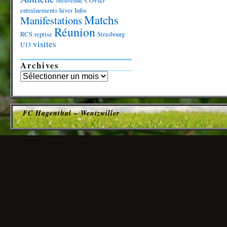
bienvenue
COVID
entraînements
hiver
Infos
Matchs
Manifestations
Réunion
RCS
reprise
Strasbourg
visites
U13
Archives
FC Hagenthal – Wentzwiller