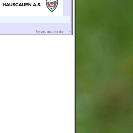
Joyeux anniversaire !
→