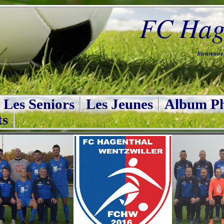
FC Hage
Bienvenue s
Les Seniors
Les Jeunes
Album Ph
ts