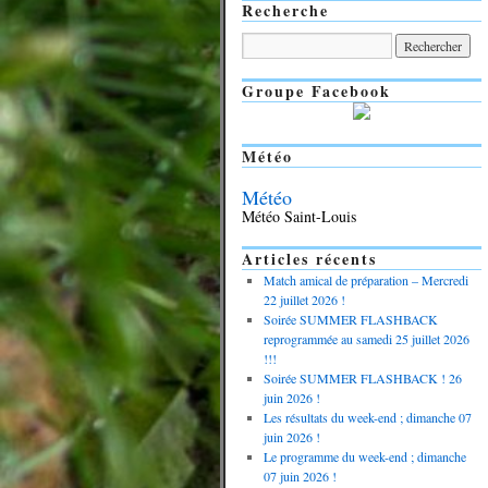
Recherche
Groupe Facebook
Météo
Météo
Météo Saint-Louis
Articles récents
Match amical de préparation – Mercredi
22 juillet 2026 !
Soirée SUMMER FLASHBACK
reprogrammée au samedi 25 juillet 2026
!!!
Soirée SUMMER FLASHBACK ! 26
juin 2026 !
Les résultats du week-end ; dimanche 07
juin 2026 !
Le programme du week-end ; dimanche
07 juin 2026 !