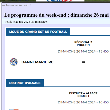
←
Joyeux anniversaire !
Le programme du week-end ; dimanche 26 mai 
Publié le
23 mai 2024
par
Emmanuel