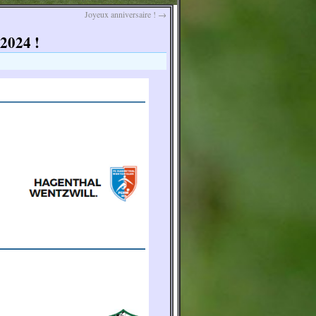
Joyeux anniversaire !
→
2024 !