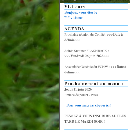
Visiteurs
Bonjour, vous êtes le
ème
visiteur!
AGENDA
Prochaine réunion du Comité :
>>>Date à
définir
<<<
Soirée Summer FLASHBACK :
>>>
Vendredi 26 juin 2026
<<<
Assemblée Générale du FCHW : >>>
Date à
définir
<<<
Prochainement au menu :
Jeudi 11 juin 2026
Emincé de poulet - Pâtes
! Pour vous inscrire, cliquez ici !
PENSEZ À VOUS INSCRIRE AU PLUS
TARD LE MARDI SOIR !