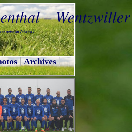
nthal – Wentzwiller
ur notre site Internet !
otos
Archives