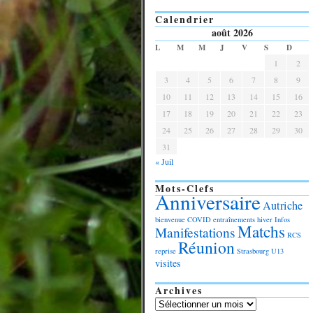
Calendrier
août 2026
L
M
M
J
V
S
D
1
2
3
4
5
6
7
8
9
10
11
12
13
14
15
16
17
18
19
20
21
22
23
24
25
26
27
28
29
30
31
« Juil
Mots-Clefs
Anniversaire
Autriche
bienvenue
COVID
entraînements
hiver
Infos
Matchs
Manifestations
RCS
Réunion
reprise
Strasbourg
U13
visites
Archives