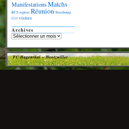
Matchs
Manifestations
Réunion
RCS
reprise
Strasbourg
visites
U13
Archives
FC Hagenthal – Wentzwiller