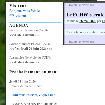
Visiteurs
←
Joyeux anniversaire !
Bonjour, vous êtes le
Le FCHW recrute 
ème
visiteur!
Publié le
26 mai 2020
par
E
AGENDA
Prochaine réunion du Comité :
Ce contenu a été publié dan
>>>Date à définir
<<<
←
Joyeux anniversaire !
Soirée Summer FLASHBACK :
Vendredi 26 juin 2026
>>>
<<<
Assemblée Générale du FCHW :
Date à définir
>>>
<<<
Prochainement au menu
:
Jeudi 11 juin 2026
Emincé de poulet - Pâtes
! Pour vous inscrire, cliquez ici !
PENSEZ À VOUS INSCRIRE AU