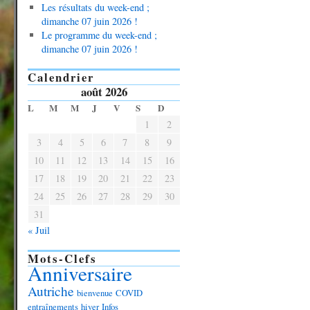
Les résultats du week-end ;
dimanche 07 juin 2026 !
Le programme du week-end ;
dimanche 07 juin 2026 !
Calendrier
août 2026
L
M
M
J
V
S
D
1
2
3
4
5
6
7
8
9
10
11
12
13
14
15
16
17
18
19
20
21
22
23
24
25
26
27
28
29
30
31
« Juil
Mots-Clefs
Anniversaire
Autriche
bienvenue
COVID
entraînements
hiver
Infos