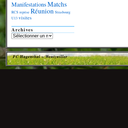
Matchs
Manifestations
Réunion
RCS
reprise
Strasbourg
visites
U13
Archives
FC Hagenthal – Wentzwiller