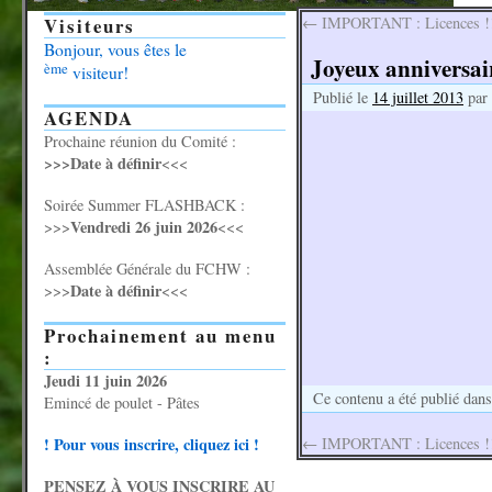
Visiteurs
←
IMPORTANT : Licences !
Bonjour, vous êtes le
Joyeux anniversair
ème
visiteur!
Publié le
14 juillet 2013
par
AGENDA
Prochaine réunion du Comité :
>>>Date à définir
<<<
Soirée Summer FLASHBACK :
Vendredi 26 juin 2026
>>>
<<<
Assemblée Générale du FCHW :
Date à définir
>>>
<<<
Prochainement au menu
:
Jeudi 11 juin 2026
Ce contenu a été publié dan
Emincé de poulet - Pâtes
! Pour vous inscrire, cliquez ici !
←
IMPORTANT : Licences !
PENSEZ À VOUS INSCRIRE AU