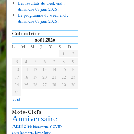
Les résultats du week-end ;
dimanche 07 juin 2026 !
Le programme du week-end ;
dimanche 07 juin 2026 !
Calendrier
août 2026
L
M
M
J
V
S
D
1
2
3
4
5
6
7
8
9
10
11
12
13
14
15
16
17
18
19
20
21
22
23
24
25
26
27
28
29
30
31
« Juil
Mots-Clefs
Anniversaire
Autriche
bienvenue
COVID
entraînements
hiver
Infos