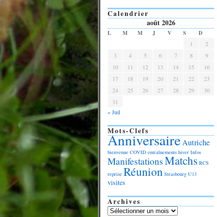
Calendrier
août 2026
L
M
M
J
V
S
D
1
2
3
4
5
6
7
8
9
10
11
12
13
14
15
16
17
18
19
20
21
22
23
24
25
26
27
28
29
30
31
« Juil
Mots-Clefs
Anniversaire
Autriche
bienvenue
COVID
entraînements
hiver
Infos
Matchs
Manifestations
RCS
Réunion
reprise
Strasbourg
U13
visites
Archives