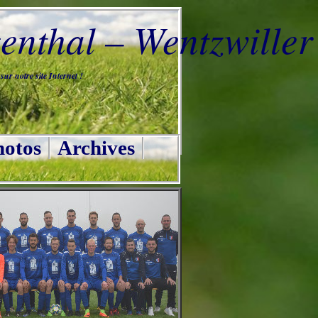
nthal – Wentzwiller
ur notre site Internet !
otos
Archives