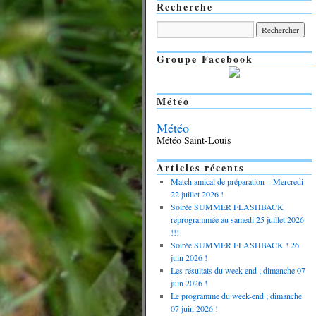
Recherche
Groupe Facebook
Météo
Météo
Météo Saint-Louis
Articles récents
Match amical de préparation – Mercredi
22 juillet 2026 !
Soirée SUMMER FLASHBACK
reprogrammée au samedi 25 juillet 2026
!!!
Soirée SUMMER FLASHBACK ! 26
juin 2026 !
Les résultats du week-end ; dimanche 07
juin 2026 !
Le programme du week-end ; dimanche
07 juin 2026 !