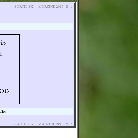
SORTIE SKI – MORZINE 2013 !!!
→
rès
à
 2013
alien
.
SORTIE SKI – MORZINE 2013 !!!
→