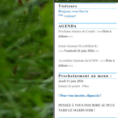
Visiteurs
Bonjour, vous êtes le
ème
visiteur!
AGENDA
Prochaine réunion du Comité :
>>>Date à
définir
<<<
Soirée Summer FLASHBACK :
>>>
Vendredi 26 juin 2026
<<<
Assemblée Générale du FCHW : >>>
Date à
définir
<<<
Prochainement au menu :
Jeudi 11 juin 2026
Emincé de poulet - Pâtes
! Pour vous inscrire, cliquez ici !
PENSEZ À VOUS INSCRIRE AU PLUS
TARD LE MARDI SOIR !