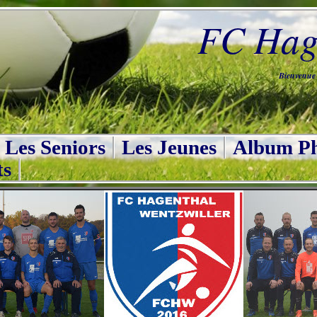
FC Hage
Bienvenue s
Les Seniors
Les Jeunes
Album Ph
ts