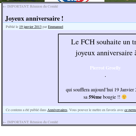
←
IMPORTANT: Réunion du Comité
Joyeux anniversaire !
Publié le
19 janvier 2013
par
Emmanuel
Le FCH souhaite un t
joyeux anniversaire 
Pierrot Groelly
qui soufflera aujourd’hui 19 Janvier
59ème
sa
bougie
!!
Ce contenu a été publié dans
Anniversaires
. Vous pouvez le mettre en favoris avec
ce perm
←
IMPORTANT: Réunion du Comité