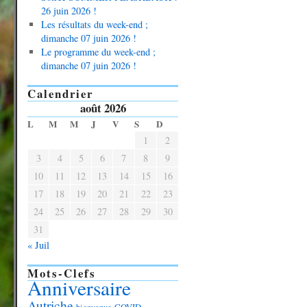
26 juin 2026 !
Les résultats du week-end ;
dimanche 07 juin 2026 !
Le programme du week-end ;
dimanche 07 juin 2026 !
Calendrier
août 2026
L
M
M
J
V
S
D
1
2
3
4
5
6
7
8
9
10
11
12
13
14
15
16
17
18
19
20
21
22
23
24
25
26
27
28
29
30
31
« Juil
Mots-Clefs
Anniversaire
Autriche