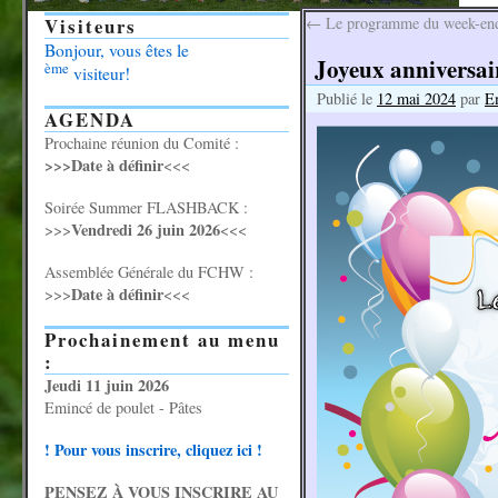
Visiteurs
←
Le programme du week-end
Bonjour, vous êtes le
Joyeux anniversair
ème
visiteur!
Publié le
12 mai 2024
par
E
AGENDA
Prochaine réunion du Comité :
>>>Date à définir
<<<
Soirée Summer FLASHBACK :
Vendredi 26 juin 2026
>>>
<<<
Assemblée Générale du FCHW :
Date à définir
>>>
<<<
Prochainement au menu
:
Jeudi 11 juin 2026
Emincé de poulet - Pâtes
! Pour vous inscrire, cliquez ici !
PENSEZ À VOUS INSCRIRE AU