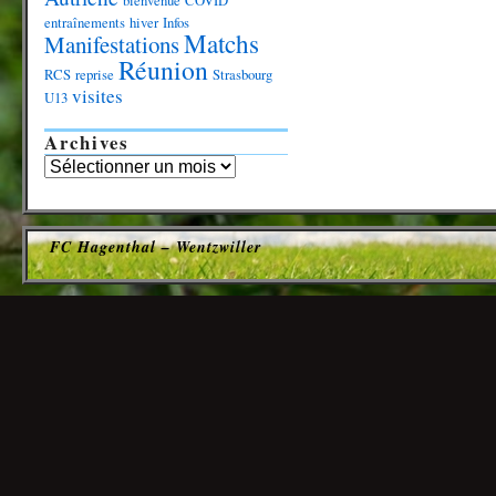
bienvenue
COVID
entraînements
hiver
Infos
Matchs
Manifestations
Réunion
RCS
reprise
Strasbourg
visites
U13
Archives
FC Hagenthal – Wentzwiller