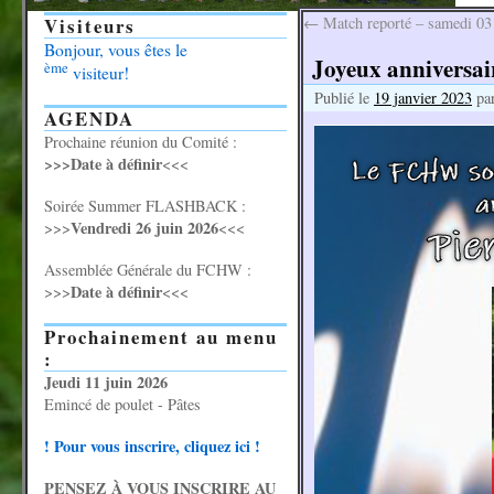
Visiteurs
←
Match reporté – samedi 03
Bonjour, vous êtes le
Joyeux anniversair
ème
visiteur!
Publié le
19 janvier 2023
pa
AGENDA
Prochaine réunion du Comité :
>>>Date à définir
<<<
Soirée Summer FLASHBACK :
Vendredi 26 juin 2026
>>>
<<<
Assemblée Générale du FCHW :
Date à définir
>>>
<<<
Prochainement au menu
:
Jeudi 11 juin 2026
Emincé de poulet - Pâtes
! Pour vous inscrire, cliquez ici !
PENSEZ À VOUS INSCRIRE AU