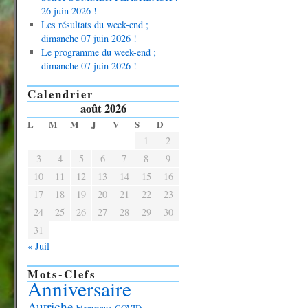
26 juin 2026 !
Les résultats du week-end ;
dimanche 07 juin 2026 !
Le programme du week-end ;
dimanche 07 juin 2026 !
Calendrier
août 2026
L
M
M
J
V
S
D
1
2
3
4
5
6
7
8
9
10
11
12
13
14
15
16
17
18
19
20
21
22
23
24
25
26
27
28
29
30
31
« Juil
Mots-Clefs
Anniversaire
Autriche