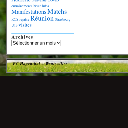
bienvenue
COVID
entraînements
hiver
Infos
Matchs
Manifestations
Réunion
RCS
reprise
Strasbourg
visites
U13
Archives
FC Hagenthal – Wentzwiller