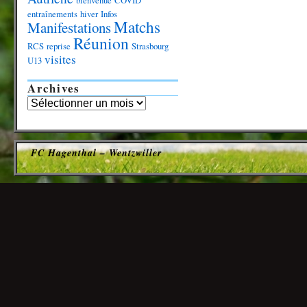
bienvenue
COVID
entraînements
hiver
Infos
Matchs
Manifestations
Réunion
RCS
reprise
Strasbourg
visites
U13
Archives
FC Hagenthal – Wentzwiller