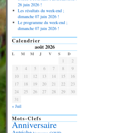
26 juin 2026 !
Les résultats du week-end ;
dimanche 07 juin 2026 !
Le programme du week-end ;
dimanche 07 juin 2026 !
Calendrier
août 2026
L
M
M
J
V
S
D
1
2
3
4
5
6
7
8
9
10
11
12
13
14
15
16
17
18
19
20
21
22
23
24
25
26
27
28
29
30
31
« Juil
Mots-Clefs
Anniversaire
Autriche