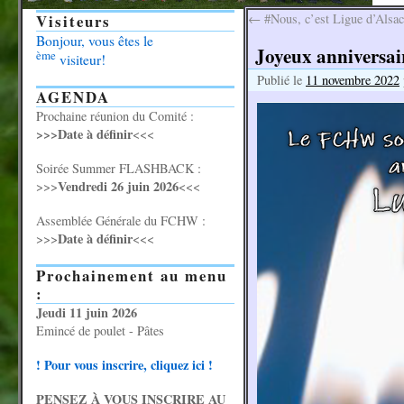
Visiteurs
←
#Nous, c’est Ligue d’Alsac
Bonjour, vous êtes le
Joyeux anniversair
ème
visiteur!
Publié le
11 novembre 2022
AGENDA
Prochaine réunion du Comité :
>>>Date à définir
<<<
Soirée Summer FLASHBACK :
Vendredi 26 juin 2026
>>>
<<<
Assemblée Générale du FCHW :
Date à définir
>>>
<<<
Prochainement au menu
:
Jeudi 11 juin 2026
Emincé de poulet - Pâtes
! Pour vous inscrire, cliquez ici !
PENSEZ À VOUS INSCRIRE AU