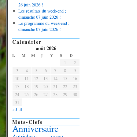
26 juin 2026 !
Les résultats du week-end ;
dimanche 07 juin 2026 !
Le programme du week-end ;
dimanche 07 juin 2026 !
Calendrier
août 2026
L
M
M
J
V
S
D
1
2
3
4
5
6
7
8
9
10
11
12
13
14
15
16
17
18
19
20
21
22
23
24
25
26
27
28
29
30
31
« Juil
Mots-Clefs
Anniversaire
Autriche