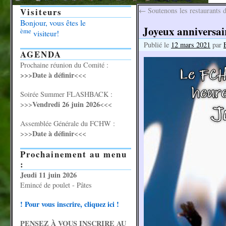
Visiteurs
←
Soutenons les restaurants d
Bonjour, vous êtes le
Joyeux anniversair
ème
visiteur!
Publié le
12 mars 2021
par
AGENDA
Prochaine réunion du Comité :
>>>Date à définir
<<<
Soirée Summer FLASHBACK :
Vendredi 26 juin 2026
>>>
<<<
Assemblée Générale du FCHW :
Date à définir
>>>
<<<
Prochainement au menu
:
Jeudi 11 juin 2026
Emincé de poulet - Pâtes
! Pour vous inscrire, cliquez ici !
PENSEZ À VOUS INSCRIRE AU