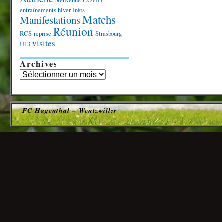
bienvenue
COVID
entraînements
hiver
Infos
Matchs
Manifestations
Réunion
RCS
reprise
Strasbourg
visites
U13
Archives
FC Hagenthal – Wentzwiller