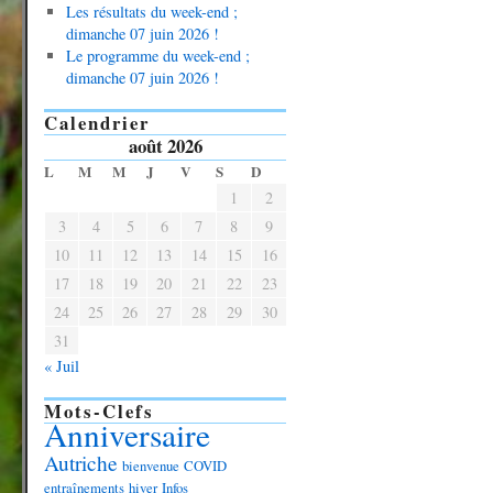
Les résultats du week-end ;
dimanche 07 juin 2026 !
Le programme du week-end ;
dimanche 07 juin 2026 !
Calendrier
août 2026
L
M
M
J
V
S
D
1
2
3
4
5
6
7
8
9
10
11
12
13
14
15
16
17
18
19
20
21
22
23
24
25
26
27
28
29
30
31
« Juil
Mots-Clefs
Anniversaire
Autriche
bienvenue
COVID
entraînements
hiver
Infos