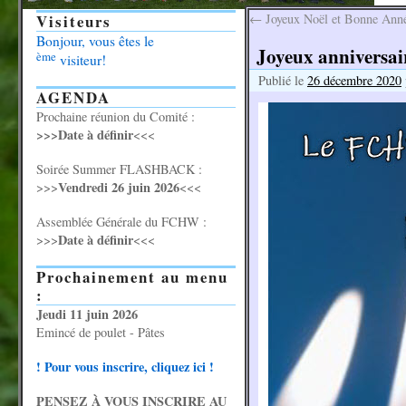
Visiteurs
←
Joyeux Noël et Bonne Anné
Bonjour, vous êtes le
Joyeux anniversair
ème
visiteur!
Publié le
26 décembre 2020
AGENDA
Prochaine réunion du Comité :
>>>Date à définir
<<<
Soirée Summer FLASHBACK :
Vendredi 26 juin 2026
>>>
<<<
Assemblée Générale du FCHW :
Date à définir
>>>
<<<
Prochainement au menu
:
Jeudi 11 juin 2026
Emincé de poulet - Pâtes
! Pour vous inscrire, cliquez ici !
PENSEZ À VOUS INSCRIRE AU