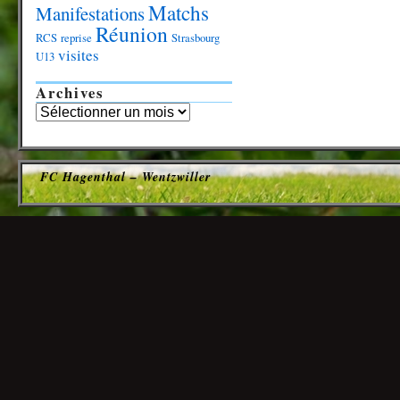
Matchs
Manifestations
Réunion
RCS
reprise
Strasbourg
visites
U13
Archives
FC Hagenthal – Wentzwiller