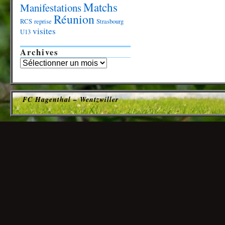
Matchs
Manifestations
Réunion
RCS
reprise
Strasbourg
visites
U13
Archives
FC Hagenthal – Wentzwiller