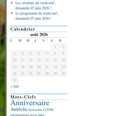
Les résultats du week-end ;
dimanche 07 juin 2026 !
Le programme du week-end ;
dimanche 07 juin 2026 !
Calendrier
août 2026
L
M
M
J
V
S
D
1
2
3
4
5
6
7
8
9
10
11
12
13
14
15
16
17
18
19
20
21
22
23
24
25
26
27
28
29
30
31
« Juil
Mots-Clefs
Anniversaire
Autriche
bienvenue
COVID
entraînements
hiver
Infos