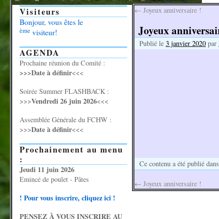
Visiteurs
←
Joyeux anniversaire !
Bonjour, vous êtes le
Joyeux anniversair
ème
visiteur!
Publié le
3 janvier 2020
par
AGENDA
Prochaine réunion du Comité :
>>>Date à définir
<<<
Soirée Summer FLASHBACK :
Vendredi 26 juin 2026
>>>
<<<
Assemblée Générale du FCHW :
Date à définir
>>>
<<<
Prochainement au menu
:
Ce contenu a été publié dan
Jeudi 11 juin 2026
Emincé de poulet - Pâtes
←
Joyeux anniversaire !
! Pour vous inscrire, cliquez ici !
PENSEZ À VOUS INSCRIRE AU