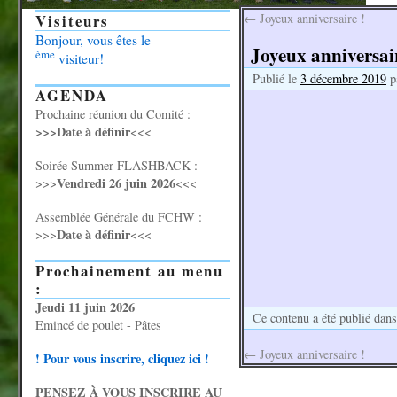
Visiteurs
←
Joyeux anniversaire !
Bonjour, vous êtes le
Joyeux anniversair
ème
visiteur!
Publié le
3 décembre 2019
p
AGENDA
Prochaine réunion du Comité :
>>>Date à définir
<<<
Soirée Summer FLASHBACK :
Vendredi 26 juin 2026
>>>
<<<
Assemblée Générale du FCHW :
Date à définir
>>>
<<<
Prochainement au menu
:
Jeudi 11 juin 2026
Ce contenu a été publié dan
Emincé de poulet - Pâtes
←
Joyeux anniversaire !
! Pour vous inscrire, cliquez ici !
PENSEZ À VOUS INSCRIRE AU