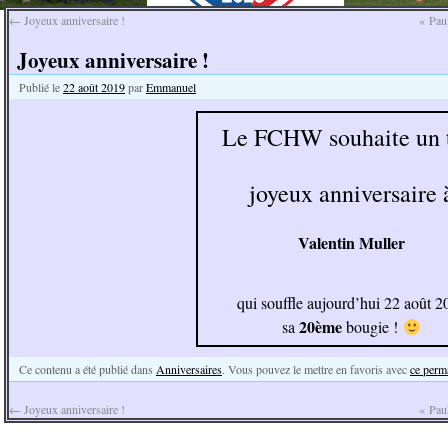
←
Joyeux anniversaire !
« Paul
Joyeux anniversaire !
Publié le
22 août 2019
par
Emmanuel
Le FCHW souhaite un 
joyeux anniversaire 
Valentin Muller
qui souffle aujourd’hui 22 août 2
20ème
sa
bougie !
Ce contenu a été publié dans
Anniversaires
. Vous pouvez le mettre en favoris avec
ce perm
←
Joyeux anniversaire !
« Paul