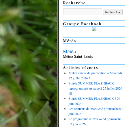
Recherche
Groupe Facebook
Météo
Météo
Météo Saint-Louis
Articles récents
Match amical de préparation – Mercredi
22 juillet 2026 !
Soirée SUMMER FLASHBACK
reprogrammée au samedi 25 juillet 2026
!!!
Soirée SUMMER FLASHBACK ! 26
juin 2026 !
Les résultats du week-end ; dimanche 07
juin 2026 !
Le programme du week-end ; dimanche
07 juin 2026 !