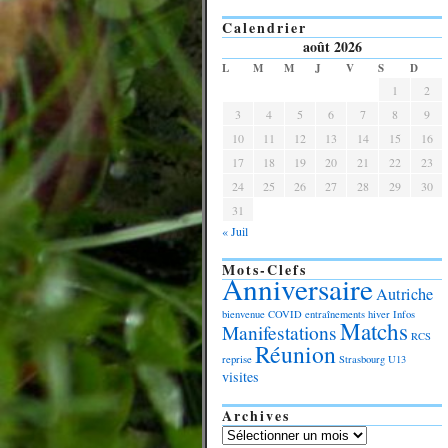
Calendrier
août 2026
L
M
M
J
V
S
D
1
2
3
4
5
6
7
8
9
10
11
12
13
14
15
16
17
18
19
20
21
22
23
24
25
26
27
28
29
30
31
« Juil
Mots-Clefs
Anniversaire
Autriche
bienvenue
COVID
entraînements
hiver
Infos
Matchs
Manifestations
RCS
Réunion
reprise
Strasbourg
U13
visites
Archives