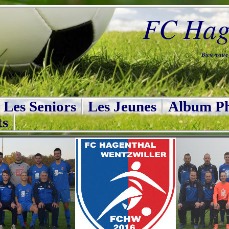
FC Hage
Bienvenue s
Les Seniors
Les Jeunes
Album Ph
ts