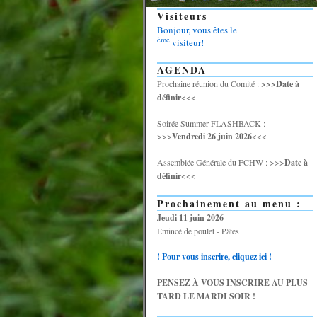
Visiteurs
Bonjour, vous êtes le
ème
visiteur!
AGENDA
Prochaine réunion du Comité :
>>>Date à
définir
<<<
Soirée Summer FLASHBACK :
>>>
Vendredi 26 juin 2026
<<<
Assemblée Générale du FCHW : >>>
Date à
définir
<<<
Prochainement au menu :
Jeudi 11 juin 2026
Emincé de poulet - Pâtes
! Pour vous inscrire, cliquez ici !
PENSEZ À VOUS INSCRIRE AU PLUS
TARD LE MARDI SOIR !