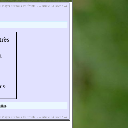
 Mayer sur tous les fronts » – article l’Alsace !
→
très
à
019
alien
.
 Mayer sur tous les fronts » – article l’Alsace !
→