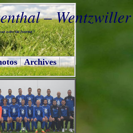
nthal – Wentzwiller
ur notre site Internet !
otos
Archives