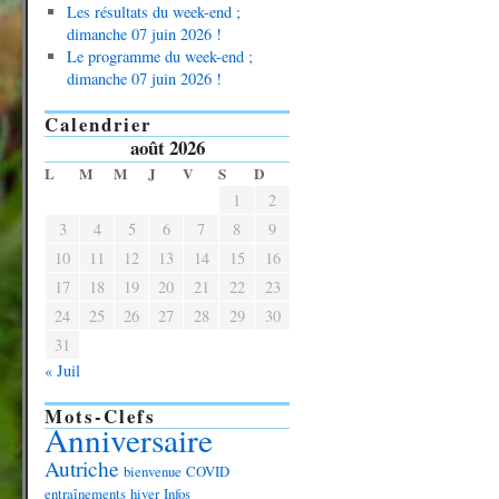
Les résultats du week-end ;
dimanche 07 juin 2026 !
Le programme du week-end ;
dimanche 07 juin 2026 !
Calendrier
août 2026
L
M
M
J
V
S
D
1
2
3
4
5
6
7
8
9
10
11
12
13
14
15
16
17
18
19
20
21
22
23
24
25
26
27
28
29
30
31
« Juil
Mots-Clefs
Anniversaire
Autriche
bienvenue
COVID
entraînements
hiver
Infos