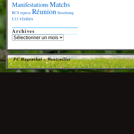
Matchs
Manifestations
Réunion
RCS
reprise
Strasbourg
visites
U13
Archives
FC Hagenthal – Wentzwiller