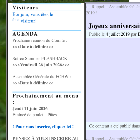
Visiteurs
←
Rappel – Assemblée Génér
2019 !
Bonjour, vous êtes le
ème
visiteur!
Joyeux anniversair
AGENDA
Publié le
4 juillet 2019
par
Prochaine réunion du Comité :
>>>Date à définir
<<<
Soirée Summer FLASHBACK :
Vendredi 26 juin 2026
>>>
<<<
Assemblée Générale du FCHW :
Date à définir
>>>
<<<
Prochainement au menu
:
Jeudi 11 juin 2026
Emincé de poulet - Pâtes
Ce contenu a été publié dan
! Pour vous inscrire, cliquez ici !
PENSEZ À VOUS INSCRIRE AU
←
Rappel – Assemblée Génér