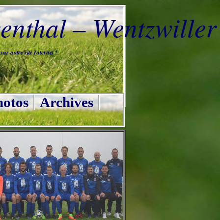
nthal – Wentzwiller
ur notre site Internet !
otos
Archives