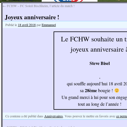
←
FCHW – FC Soleil Bischheim, l’article du match !
Joyeux anniversaire !
Publié le
18 avril 2018
par
Emmanuel
Le FCHW souhaite un t
joyeux anniversaire 
Steve Bisel
qui souffle aujourd’hui 18 avril 
28ème
sa
bougie !
Un grand merci à lui pour son enga
tout au long de l’année !
Ce contenu a été publié dans
Anniversaires
. Vous pouvez le mettre en favoris avec
ce perm