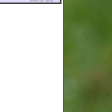
Joyeux anniversaire !
→