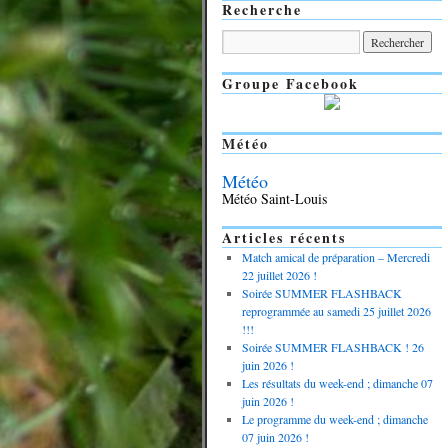
Recherche
Groupe Facebook
Météo
Météo
Météo Saint-Louis
Articles récents
Match amical de préparation – Mercredi
22 juillet 2026 !
Soirée SUMMER FLASHBACK
reprogrammée au samedi 25 juillet 2026
!!!
Soirée SUMMER FLASHBACK ! 26
juin 2026 !
Les résultats du week-end ; dimanche 07
juin 2026 !
Le programme du week-end ; dimanche
07 juin 2026 !