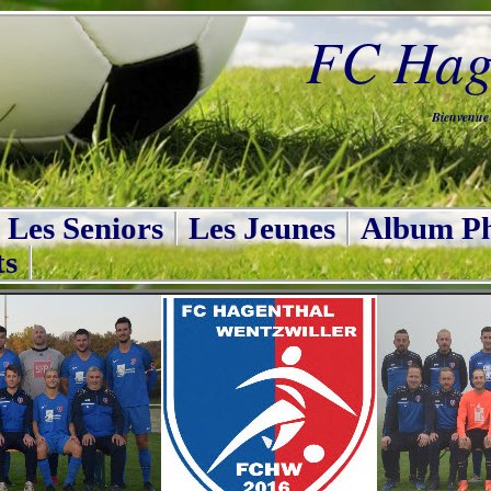
FC Hage
Bienvenue s
Les Seniors
Les Jeunes
Album Ph
ts