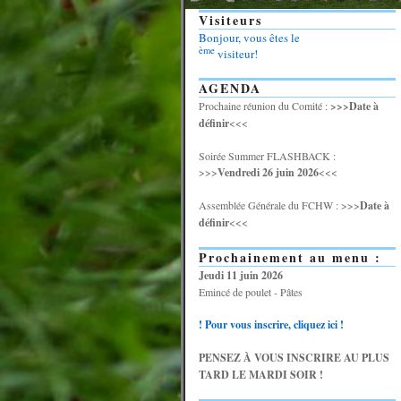
Visiteurs
Bonjour, vous êtes le
ème
visiteur!
AGENDA
Prochaine réunion du Comité :
>>>Date à
définir
<<<
Soirée Summer FLASHBACK :
>>>
Vendredi 26 juin 2026
<<<
Assemblée Générale du FCHW : >>>
Date à
définir
<<<
Prochainement au menu :
Jeudi 11 juin 2026
Emincé de poulet - Pâtes
! Pour vous inscrire, cliquez ici !
PENSEZ À VOUS INSCRIRE AU PLUS
TARD LE MARDI SOIR !