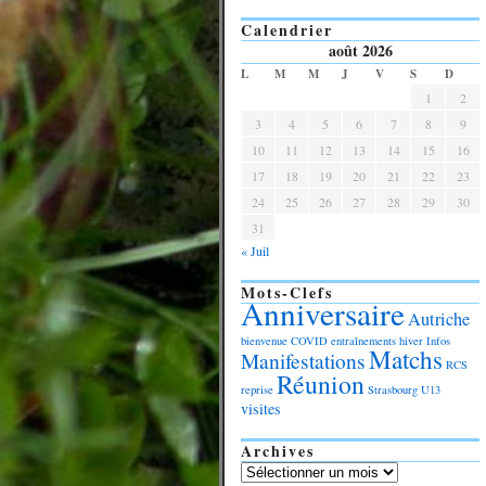
Calendrier
août 2026
L
M
M
J
V
S
D
1
2
3
4
5
6
7
8
9
10
11
12
13
14
15
16
17
18
19
20
21
22
23
24
25
26
27
28
29
30
31
« Juil
Mots-Clefs
Anniversaire
Autriche
bienvenue
COVID
entraînements
hiver
Infos
Matchs
Manifestations
RCS
Réunion
reprise
Strasbourg
U13
visites
Archives