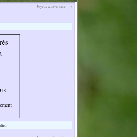
Joyeux anniversaire !
→
rès
à
2018
gement
alien
.