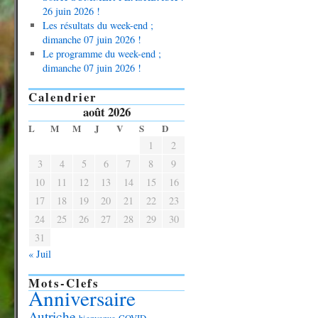
26 juin 2026 !
Les résultats du week-end ;
dimanche 07 juin 2026 !
Le programme du week-end ;
dimanche 07 juin 2026 !
Calendrier
août 2026
L
M
M
J
V
S
D
1
2
3
4
5
6
7
8
9
10
11
12
13
14
15
16
17
18
19
20
21
22
23
24
25
26
27
28
29
30
31
« Juil
Mots-Clefs
Anniversaire
Autriche