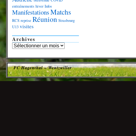
bienvenue
COVID
entraînements
hiver
Infos
Matchs
Manifestations
Réunion
RCS
reprise
Strasbourg
visites
U13
Archives
FC Hagenthal – Wentzwiller