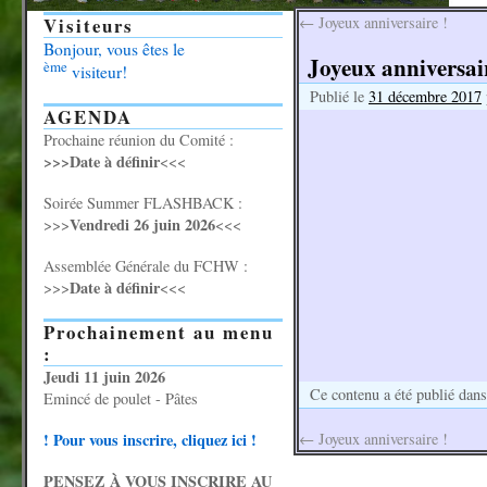
Visiteurs
←
Joyeux anniversaire !
Bonjour, vous êtes le
Joyeux anniversair
ème
visiteur!
Publié le
31 décembre 2017
AGENDA
Prochaine réunion du Comité :
>>>Date à définir
<<<
Soirée Summer FLASHBACK :
Vendredi 26 juin 2026
>>>
<<<
Assemblée Générale du FCHW :
Date à définir
>>>
<<<
Prochainement au menu
:
Jeudi 11 juin 2026
Ce contenu a été publié dan
Emincé de poulet - Pâtes
! Pour vous inscrire, cliquez ici !
←
Joyeux anniversaire !
PENSEZ À VOUS INSCRIRE AU