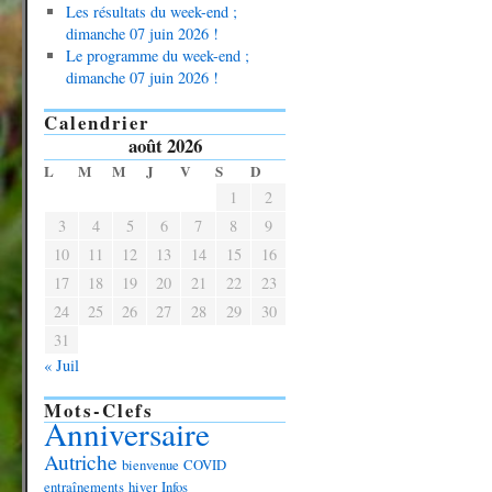
Les résultats du week-end ;
dimanche 07 juin 2026 !
Le programme du week-end ;
dimanche 07 juin 2026 !
Calendrier
août 2026
L
M
M
J
V
S
D
1
2
3
4
5
6
7
8
9
10
11
12
13
14
15
16
17
18
19
20
21
22
23
24
25
26
27
28
29
30
31
« Juil
Mots-Clefs
Anniversaire
Autriche
bienvenue
COVID
entraînements
hiver
Infos