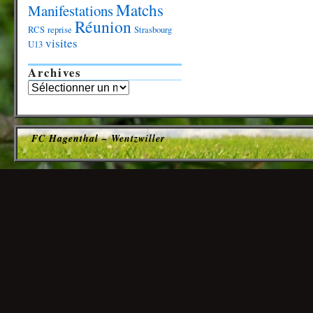
Matchs
Manifestations
Réunion
RCS
reprise
Strasbourg
visites
U13
Archives
FC Hagenthal – Wentzwiller