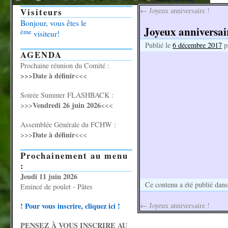
Visiteurs
←
Joyeux anniversaire !
Bonjour, vous êtes le
Joyeux anniversair
ème
visiteur!
Publié le
6 décembre 2017
p
AGENDA
Prochaine réunion du Comité :
>>>Date à définir
<<<
Soirée Summer FLASHBACK :
Vendredi 26 juin 2026
>>>
<<<
Assemblée Générale du FCHW :
Date à définir
>>>
<<<
Prochainement au menu
:
Jeudi 11 juin 2026
Ce contenu a été publié dan
Emincé de poulet - Pâtes
! Pour vous inscrire, cliquez ici !
←
Joyeux anniversaire !
PENSEZ À VOUS INSCRIRE AU