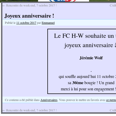
←
Rencontre du week-end, 7 octobre 2017 !
CAR
Joyeux anniversaire !
Publié le
11 octobre 2017
par
Emmanuel
Le FC H-W souhaite un 
joyeux anniversaire 
Jérémie Wolf
qui souffle aujourd’hui 11 octobre
30ème
sa
bougie ! Un grand
merci à lui pour son engagement 
Ce contenu a été publié dans
Anniversaires
. Vous pouvez le mettre en favoris avec
ce perm
←
Rencontre du week-end, 7 octobre 2017 !
CAR