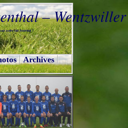
nthal – Wentzwiller
ur notre site Internet !
otos
Archives