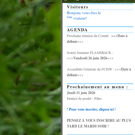
Visiteurs
Bonjour, vous êtes le
ème
visiteur!
AGENDA
Prochaine réunion du Comité :
>>>Date à
définir
<<<
Soirée Summer FLASHBACK :
>>>
Vendredi 26 juin 2026
<<<
Assemblée Générale du FCHW : >>>
Date à
définir
<<<
Prochainement au menu :
Jeudi 11 juin 2026
Emincé de poulet - Pâtes
! Pour vous inscrire, cliquez ici !
PENSEZ À VOUS INSCRIRE AU PLUS
TARD LE MARDI SOIR !