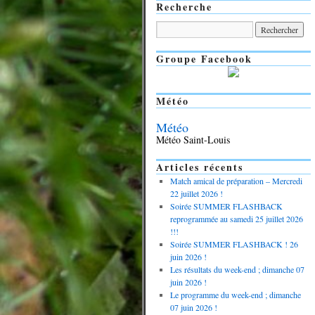
Recherche
Groupe Facebook
Météo
Météo
Météo Saint-Louis
Articles récents
Match amical de préparation – Mercredi
22 juillet 2026 !
Soirée SUMMER FLASHBACK
reprogrammée au samedi 25 juillet 2026
!!!
Soirée SUMMER FLASHBACK ! 26
juin 2026 !
Les résultats du week-end ; dimanche 07
juin 2026 !
Le programme du week-end ; dimanche
07 juin 2026 !