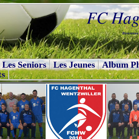
FC Hage
Bienvenue s
Les Seniors
Les Jeunes
Album Ph
ts