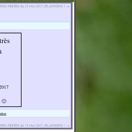
PES-FRITES du 15-Oct-2017, PLANNING !
→
très
à
 2017
! 🙂
alien
.
PES-FRITES du 15-Oct-2017, PLANNING !
→