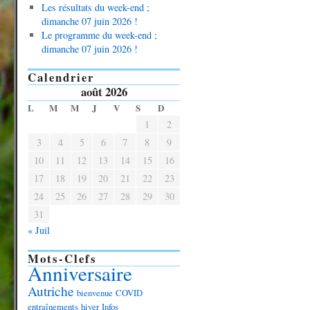
Les résultats du week-end ;
dimanche 07 juin 2026 !
Le programme du week-end ;
dimanche 07 juin 2026 !
Calendrier
août 2026
L
M
M
J
V
S
D
1
2
3
4
5
6
7
8
9
10
11
12
13
14
15
16
17
18
19
20
21
22
23
24
25
26
27
28
29
30
31
« Juil
Mots-Clefs
Anniversaire
Autriche
bienvenue
COVID
entraînements
hiver
Infos