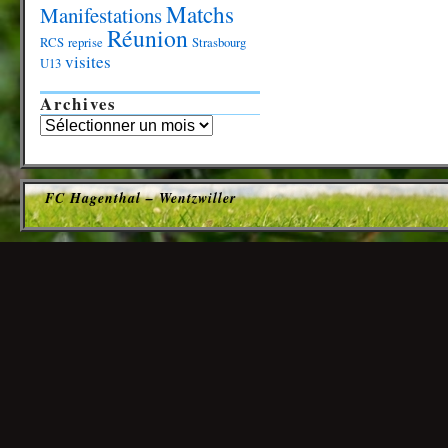
Matchs
Manifestations
Réunion
RCS
reprise
Strasbourg
visites
U13
Archives
FC Hagenthal – Wentzwiller