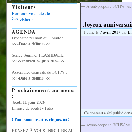
Visiteurs
←
Avant-propos ; FCHW vs. 
!
Bonjour, vous êtes le
ème
visiteur!
Joyeux anniversair
AGENDA
Publié le
7 avril 2017
par
E
Prochaine réunion du Comité :
>>>Date à définir
<<<
Soirée Summer FLASHBACK :
Vendredi 26 juin 2026
>>>
<<<
Assemblée Générale du FCHW :
Date à définir
>>>
<<<
Prochainement au menu
:
Jeudi 11 juin 2026
Emincé de poulet - Pâtes
Ce contenu a été publié dan
! Pour vous inscrire, cliquez ici !
←
Avant-propos ; FCHW vs. 
PENSEZ À VOUS INSCRIRE AU
!