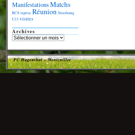
Matchs
Manifestations
Réunion
RCS
reprise
Strasbourg
visites
U13
Archives
FC Hagenthal – Wentzwiller