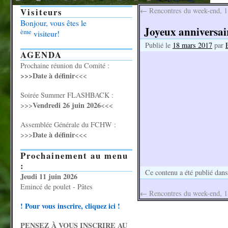
Visiteurs
←
Rencontres du week-end, 1
Bonjour, vous êtes le
Joyeux anniversair
ème
visiteur!
Publié le
18 mars 2017
par
AGENDA
Prochaine réunion du Comité :
>>>Date à définir
<<<
Soirée Summer FLASHBACK :
Vendredi 26 juin 2026
>>>
<<<
Assemblée Générale du FCHW :
Date à définir
>>>
<<<
Prochainement au menu
:
Ce contenu a été publié dan
Jeudi 11 juin 2026
Emincé de poulet - Pâtes
←
Rencontres du week-end, 1
! Pour vous inscrire, cliquez ici !
PENSEZ À VOUS INSCRIRE AU