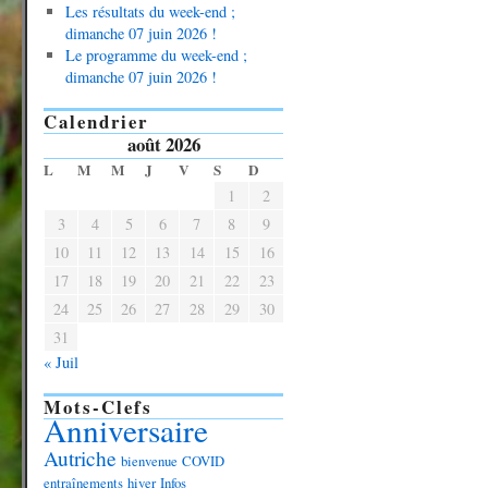
Les résultats du week-end ;
dimanche 07 juin 2026 !
Le programme du week-end ;
dimanche 07 juin 2026 !
Calendrier
août 2026
L
M
M
J
V
S
D
1
2
3
4
5
6
7
8
9
10
11
12
13
14
15
16
17
18
19
20
21
22
23
24
25
26
27
28
29
30
31
« Juil
Mots-Clefs
Anniversaire
Autriche
bienvenue
COVID
entraînements
hiver
Infos